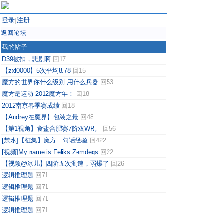
登录
注册
|
返回论坛
我的帖子
D39被扣，悲剧啊
回17
【zxl0000】5次平均8.78
回15
魔方的世界你什么级别 用什么兵器
回53
魔方是运动 2012魔方年！
回18
2012南京春季赛成绩
回18
【Audrey在魔界】包装之最
回48
【第1视角】食盐合肥赛7阶双WR。
回56
[禁水]【征集】魔方一句话经验
回422
[视频]My name is Feliks Zemdegs
回22
【视频@冰儿】四阶五次测速，弱爆了
回26
逻辑推理题
回71
逻辑推理题
回71
逻辑推理题
回71
逻辑推理题
回71