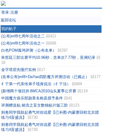
登录
注册
|
返回论坛
我的帖子
(公布)mf8七周年活动之二
回421
(公布)mf8七周年活动之一
回608
白色POM孤鸿评测（公布名单）
回297
朱哲廷三阶比赛平均10.96秒，含单次7.77秒，亚洲纪录
回
18
金字塔层先慢拧实例
回17
(名单公布)mf8+DaYan四阶魔方评测活动（已截止）
回177
彳亍第一代亲传弟子现身说法（彳亍法）
回909
{新增两个项目}8.8WCA2010汕头夏季公开赛
回119
中国魔方俱乐部勋章名称及授予条件
回41
评测赠送贴,铭浩之盲文数独贴片版三阶
回123
则卷同学我鼓起勇气对你说爱【已补图-内蒙赛回程北京团
练习4盲盛况】
回730
则卷同学我鼓起勇气对你说爱【已补图-内蒙赛回程北京团
练习4盲盛况】
回730