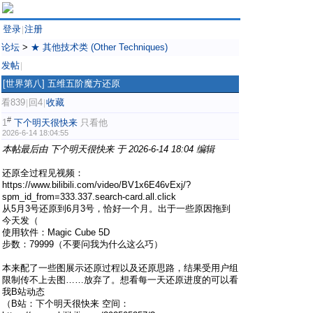
登录
注册
|
论坛
>
★ 其他技术类 (Other Techniques)
发帖
|
[世界第八] 五维五阶魔方还原
看839
回4
收藏
|
|
#
1
下个明天很快来
只看他
2026-6-14 18:04:55
本帖最后由 下个明天很快来 于 2026-6-14 18:04 编辑
还原全过程见视频：
https://www.bilibili.com/video/BV1x6E46vExj/?
spm_id_from=333.337.search-card.all.click
从5月3号还原到6月3号，恰好一个月。出于一些原因拖到
今天发（
使用软件：Magic Cube 5D
步数：79999（不要问我为什么这么巧）
本来配了一些图展示还原过程以及还原思路，结果受用户组
限制传不上去图……放弃了。想看每一天还原进度的可以看
我B站动态
（B站：下个明天很快来 空间：