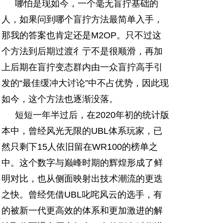
哪怕是现如今，一个毫无盲拧基础的
人，如果问到哪个盲拧方法最简单入手，
那我的答案也肯定还是M2OP。只不过这
个方法到后期过渡彳亍不是很顺滑，再加
上后期在盲拧变态群内由一众盲拧高手引
发的“最佳缓冲大讨论”中不占优势，因此现
如今，这个方法也逐渐没落。
短短一年半过后，在2020年初的统计版
本中，曾经风光无限的UBL体系玩家，已
然只剩下15人依旧留在WR100的榜单之
中。这个数字与巅峰时期的辉煌形成了鲜
明对比，也从侧面映射出技术潮流的更迭
之快。曾经凭借UBL叱咤风云的选手，有
的被新一代更高效的体系和更加激进的解