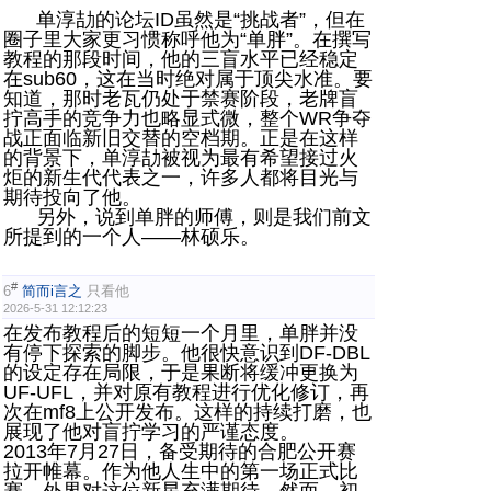
单淳劼的论坛ID虽然是“挑战者”，但在
圈子里大家更习惯称呼他为“单胖”。在撰写
教程的那段时间，他的三盲水平已经稳定
在sub60，这在当时绝对属于顶尖水准。要
知道，那时老瓦仍处于禁赛阶段，老牌盲
拧高手的竞争力也略显式微，整个WR争夺
战正面临新旧交替的空档期。正是在这样
的背景下，单淳劼被视为最有希望接过火
炬的新生代代表之一，许多人都将目光与
期待投向了他。
另外，说到单胖的师傅，则是我们前文
所提到的一个人——林硕乐。
#
6
简而i言之
只看他
2026-5-31 12:12:23
在发布教程后的短短一个月里，单胖并没
有停下探索的脚步。他很快意识到DF-DBL
的设定存在局限，于是果断将缓冲更换为
UF-UFL，并对原有教程进行优化修订，再
次在mf8上公开发布。这样的持续打磨，也
展现了他对盲拧学习的严谨态度。
2013年7月27日，备受期待的合肥公开赛
拉开帷幕。作为他人生中的第一场正式比
赛，外界对这位新星充满期待。然而，初