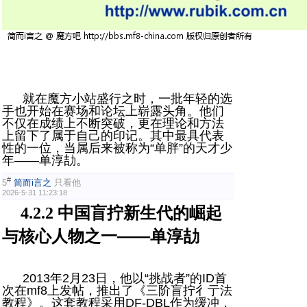
就在魔方小站盛行之时，一批年轻的选
手也开始在赛场和论坛上崭露头角。他们
不仅在成绩上不断突破，更在理论和方法
上留下了属于自己的印记。其中最具代表
性的一位，当属后来被称为“单胖”的天才少
年——单淳劼。
#
5
简而i言之
只看他
2026-5-31 11:23:18
中国盲拧新生代的崛起
4.2.2
与核心人物之一——单淳劼
2013年2月23日，他以“挑战者”的ID首
次在mf8上发帖，推出了《三阶盲拧彳亍法
教程》。这套教程采用DF-DBL作为缓冲，