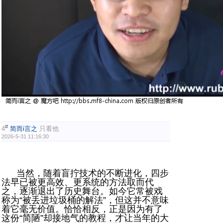
#
4
简而i言之
只看他
2026-5-31 11:16:30
当然，随着盲拧技术的不断进化，四步
法早已被更高效、更系统的方法取而代
之，逐渐退出了历史舞台。如今它常被戏
称为“被丢进垃圾桶的解法”，但这并不意味
着它毫无价值。恰恰相反，正是因为有了
这份“简陋”却接地气的教程，才让当年的大