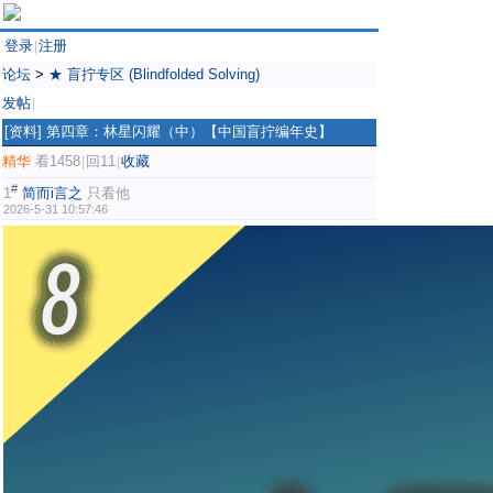
登录
注册
|
论坛
>
★ 盲拧专区 (Blindfolded Solving)
发帖
|
[资料]
第四章：林星闪耀（中）【中国盲拧编年史】
精华
看1458
回11
收藏
|
|
#
1
简而i言之
只看他
2026-5-31 10:57:46