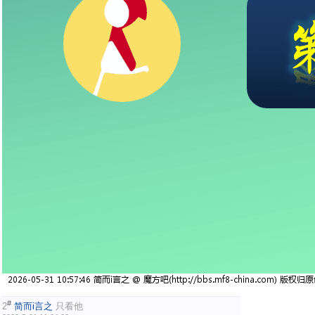
#
2
简而i言之
只看他