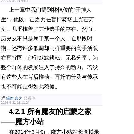
2026-5-31 11:04:32
上一章中我们提到林恺俊的“开挂人
生”，他以一己之力在盲拧赛场上光芒万
丈，几乎掩盖了其他选手的存在。然而，
历史从不只是属于某一个人。在那段时
期，还有许多低调却同样重要的高手活跃
在盲拧圈，他们默默耕耘、无私分享，为
整个群体的发展注入了持久的动力。若没
有这些人在背后推动，盲拧的普及与传承
也不可能走得如此稳健。
#
3
简而i言之
只看他
2026-5-31 11:11:24
4.2.1 所有魔友的启蒙之家
——魔方小站
在2014年3月份，魔方小站站长周博录