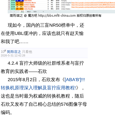
现如今，国内的三盲NR50榜单中，还
在使用UBL缓冲的，应该也就只有赵天愉
和我了吧……
#
10
简而i言之
只看他
2026-5-31 12:42:28
4.2.4 盲拧大师级的社群维系者与盲拧
教育的实践者——石欣
2015年8月2日，石欣发布《
[ABA'B']!!!
转换机原理深入理解及盲拧应用教程!
》，
这也是当时最为权威的转换机教程，随后
石欣又发布了自己精心总结的576图像字母
编码。