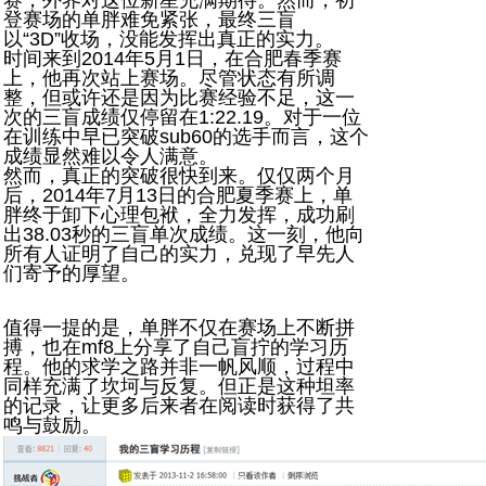
登赛场的单胖难免紧张，最终三盲
以“3D”收场，没能发挥出真正的实力。
时间来到2014年5月1日，在合肥春季赛
上，他再次站上赛场。尽管状态有所调
整，但或许还是因为比赛经验不足，这一
次的三盲成绩仅停留在1:22.19。对于一位
在训练中早已突破sub60的选手而言，这个
成绩显然难以令人满意。
然而，真正的突破很快到来。仅仅两个月
后，2014年7月13日的合肥夏季赛上，单
胖终于卸下心理包袱，全力发挥，成功刷
出38.03秒的三盲单次成绩。这一刻，他向
所有人证明了自己的实力，兑现了早先人
们寄予的厚望。
值得一提的是，单胖不仅在赛场上不断拼
搏，也在mf8上分享了自己盲拧的学习历
程。他的求学之路并非一帆风顺，过程中
同样充满了坎坷与反复。但正是这种坦率
的记录，让更多后来者在阅读时获得了共
鸣与鼓励。