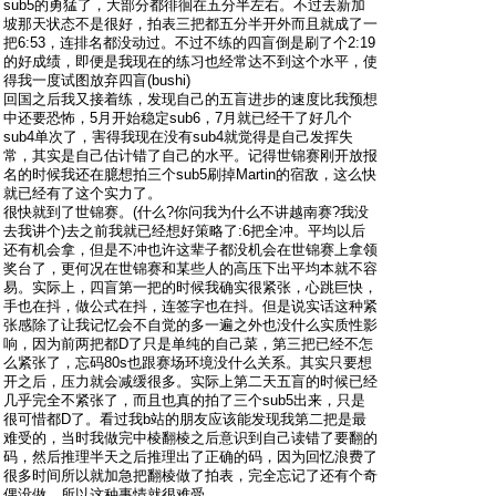
sub5的勇猛了，大部分都徘徊在五分半左右。不过去新加
坡那天状态不是很好，拍表三把都五分半开外而且就成了一
把6:53，连排名都没动过。不过不练的四盲倒是刷了个2:19
的好成绩，即便是我现在的练习也经常达不到这个水平，使
得我一度试图放弃四盲(bushi)
回国之后我又接着练，发现自己的五盲进步的速度比我预想
中还要恐怖，5月开始稳定sub6，7月就已经干了好几个
sub4单次了，害得我现在没有sub4就觉得是自己发挥失
常，其实是自己估计错了自己的水平。记得世锦赛刚开放报
名的时候我还在臆想拍三个sub5刷掉Martin的宿敌，这么快
就已经有了这个实力了。
很快就到了世锦赛。(什么?你问我为什么不讲越南赛?我没
去我讲个)去之前我就已经想好策略了:6把全冲。平均以后
还有机会拿，但是不冲也许这辈子都没机会在世锦赛上拿领
奖台了，更何况在世锦赛和某些人的高压下出平均本就不容
易。实际上，四盲第一把的时候我确实很紧张，心跳巨快，
手也在抖，做公式在抖，连签字也在抖。但是说实话这种紧
张感除了让我记忆会不自觉的多一遍之外也没什么实质性影
响，因为前两把都D了只是单纯的自己菜，第三把已经不怎
么紧张了，忘码80s也跟赛场环境没什么关系。其实只要想
开之后，压力就会减缓很多。实际上第二天五盲的时候已经
几乎完全不紧张了，而且也真的拍了三个sub5出来，只是
很可惜都D了。看过我b站的朋友应该能发现我第二把是最
难受的，当时我做完中棱翻棱之后意识到自己读错了要翻的
码，然后推理半天之后推理出了正确的码，因为回忆浪费了
很多时间所以就加急把翻棱做了拍表，完全忘记了还有个奇
偶没做，所以这种事情就很难受。