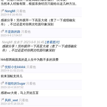
当然本人经验有限，根据亲身经历只能给出这几种方法。
#
3
NongMl
只看他
2023-9-8 16:45:55
感谢分享！另外膜拜一下高盲大佬（查了一下成绩确实
吊），不过还是对你两次吃面印象深刻
#
4
不是路的路
只看他
2023-9-8 17:04:57
NongMl 发表于 2023-9-8 16:45
[查看图片]
感谢分享！另外膜拜一下高盲大佬（查了一下成绩确实
吊），不过还是对你两次吃面印象深刻
hhh那两碗面真的是人生中为数不多的浪费
#
5
忧郁小生kkkkk
只看他
2023-9-11 02:21:01
前来顶帖支持儿
#
6
不能吃的Sugar
只看他
2023-10-4 16:07:52
感谢wz大佬，马上开始五盲
#
7
风梓_wwt
只看他
2023-10-6 18:33:20