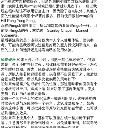
wrm在这方面稍微好点，但是外层的小阻力对我来讲依旧太
滑（实际上我用wrm的时候已经打滑过好几次了），所以我
现在很纠结该不该用它当主力，因为除了这点以外，其他方
面的性能都比我那个v5要好很多。目前使用傲创wrm的有
Hill Pong Yong Feng。
永骏的mgc5我没用过，所以我对其的看法跟mgc4一样。目
前使用mgc5的有：林恺俊、Stanley Chapel、Manuel
Gutman等。
最后要注意的是：该部分仅为本人个人使用体验，仅供参
考。可能有些我没听说过但是好用的魔方我没列举出来，自
己的主力如何选择还是得看自己的使用体验。
绿皮硬座
:如果只是几个小时，那熬一熬也就过去了。但如
果是十多个小时并且过夜，那你确实需要好好研究一下怎么
才能睡得舒服。首先，绿皮硬座的座椅靠背为90度且不可
调，所以人靠着椅背睡着后，头容易不自觉垂下来，然后就
会把自己惊醒。所以几条比较实用的策略如下:
①如果你是窗户边或者中间的位置，那这意味着你面前有个
小桌板可以应用。趴桌上睡!如果趴累了那再坐起来，变换
姿势可以让自己睡得更舒服。
②戴一个套脖子上的软垫(我也不知道那叫啥)，这样睡觉的
时候头可以与座位保持一个钝角，比90度舒服多了。如果
没有这种东西，可以把外套等厚软的东西垫在背后，也可以
起到相似的效果。
③如果车上没几个人，那你可以直接占领一整排椅子躺下
睡，注意脚尽量不要伸到过道上，以免被车压到。我就遇见
过一次这种情况，那是我睡的最舒服的一次绿皮。