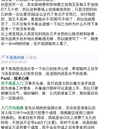
但是想开一点，其实新锦赛和世锦赛之前我五盲都几乎连续
D了几十把，所以这种赛场上也很难发挥好，只是没想到自
己的第一次比赛3D就这么交代了有点不甘而已，但仔细想
想，我又不是神，要真能从不3D那可不得了，所以也就看
开了，只不过每天半夜会遗憾一下自己当时为什么不停下来
思考一下有没有奇偶。
以上便是我从入高盲坑到现在几乎全部的心路历程和故事，
因为这两天在外地出差略感无聊，所以随便写了一下，顺便
水一水mf8的经验，也不指望能有人看了。
#
2
不是路的路
只看他
2023-9-8 15:48:05
接下来我想浅浅分享一下自己的技术心得，希望能对之后学
习高盲的新人们有所启发，促进国内高盲水平的发展。
Part2：技术心得
关于高盲入门
:万事开头难。盲拧劝退大部分魔方选手就是
因为准备工作繁多，不像速拧那样可以直接上手。所以只要
能够沉住气，做好编码、桩、公式的准备工作，相信最后自
己一定能成功。
入门方法选择
:首先从我的价值观出发，无论你是准备以后
深入练习冲个nr还是只想要个成绩，我都建议使用三循环
(转换机)。前者自然不用说，我就是在r2法上浪费了太久的
时间，不然说不定早sub3了(大雾)。而对于后者，你真的能
够保证只是想要个成绩，而不会在学成之后有更多想法吗