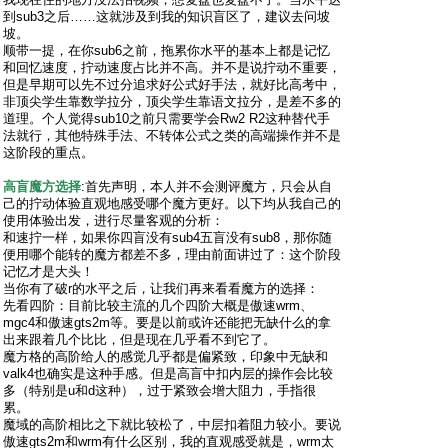
到sub3之后……这就涉及到我的知识盲区了，建议去问坡
坡。
顺带一提，在你sub6之前，拖累你水平的基本上都是记忆
和回忆速度，拧动速度占比并不高。并不是说拧动不重要，
但是早期可以先不过分追求好公式好手法，就好比高考中，
非顶尖学生靠数学拉分，顶尖学生靠语文拉分，是差不多的
道理。个人觉得sub10之前只需要学会Rw2 R2这种替代手
法就行，其他特殊手法、不转体公式之类的高端操作并不是
这阶段的重点。
高盲魔方选择
:首先声明，本人并不会测评魔方，只会从自
己的拧动体验直观地感受哪个魔方更好。以下均从我自己的
使用体验出发，进行尽量客观的分析：
和速拧一样，如果你四盲没有sub4五盲没有sub8，那你随
便用哪个能转的魔方都差不多，理由前面讲过了：这个阶段
记忆才是大头！
当你有了破r的水平之后，让我们再来看看魔方的选择：
先看四阶：目前比较主流的几个四阶大概是傲速wrm、
mgc4和傲速gts2m等。要是以前或许还能把无缺什么的拿
出来跟着几个比比，但是现在几乎看不到它了。
魔方格的高阶给人的感觉几乎都是偏紧致，印象中无缺和
valk4也确实是这种手感。但是高盲中扣内层的操作会比较
多（特别是u和d这种），过于紧致会增大阻力，手指很
累。
魔域的高阶相比之下就比较松了，中层扣着阻力较小。要说
傲速gts2m和wrm有什么区别，我的直观感受就是，wrm太