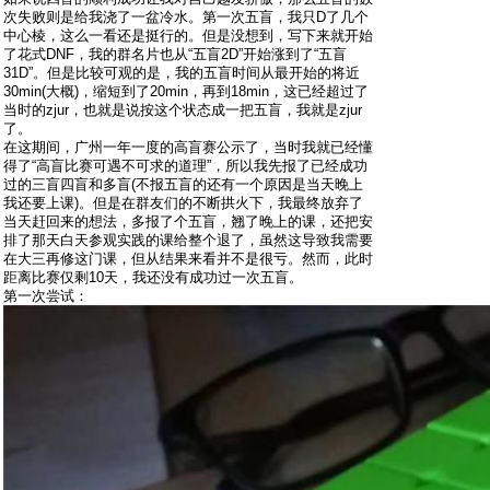
次失败则是给我浇了一盆冷水。第一次五盲，我只D了几个
中心棱，这么一看还是挺行的。但是没想到，写下来就开始
了花式DNF，我的群名片也从“五盲2D”开始涨到了“五盲
31D”。但是比较可观的是，我的五盲时间从最开始的将近
30min(大概)，缩短到了20min，再到18min，这已经超过了
当时的zjur，也就是说按这个状态成一把五盲，我就是zjur
了。
在这期间，广州一年一度的高盲赛公示了，当时我就已经懂
得了“高盲比赛可遇不可求的道理”，所以我先报了已经成功
过的三盲四盲和多盲(不报五盲的还有一个原因是当天晚上
我还要上课)。但是在群友们的不断拱火下，我最终放弃了
当天赶回来的想法，多报了个五盲，翘了晚上的课，还把安
排了那天白天参观实践的课给整个退了，虽然这导致我需要
在大三再修这门课，但从结果来看并不是很亏。然而，此时
距离比赛仅剩10天，我还没有成功过一次五盲。
第一次尝试：