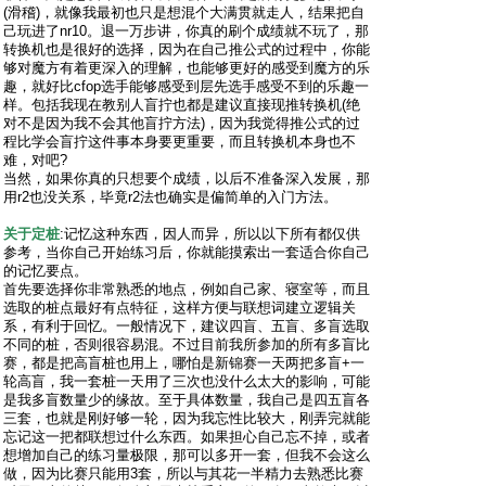
(滑稽)，就像我最初也只是想混个大满贯就走人，结果把自
己玩进了nr10。退一万步讲，你真的刷个成绩就不玩了，那
转换机也是很好的选择，因为在自己推公式的过程中，你能
够对魔方有着更深入的理解，也能够更好的感受到魔方的乐
趣，就好比cfop选手能够感受到层先选手感受不到的乐趣一
样。包括我现在教别人盲拧也都是建议直接现推转换机(绝
对不是因为我不会其他盲拧方法)，因为我觉得推公式的过
程比学会盲拧这件事本身要更重要，而且转换机本身也不
难，对吧?
当然，如果你真的只想要个成绩，以后不准备深入发展，那
用r2也没关系，毕竟r2法也确实是偏简单的入门方法。
关于定桩
:记忆这种东西，因人而异，所以以下所有都仅供
参考，当你自己开始练习后，你就能摸索出一套适合你自己
的记忆要点。
首先要选择你非常熟悉的地点，例如自己家、寝室等，而且
选取的桩点最好有点特征，这样方便与联想词建立逻辑关
系，有利于回忆。一般情况下，建议四盲、五盲、多盲选取
不同的桩，否则很容易混。不过目前我所参加的所有多盲比
赛，都是把高盲桩也用上，哪怕是新锦赛一天两把多盲+一
轮高盲，我一套桩一天用了三次也没什么太大的影响，可能
是我多盲数量少的缘故。至于具体数量，我自己是四五盲各
三套，也就是刚好够一轮，因为我忘性比较大，刚弄完就能
忘记这一把都联想过什么东西。如果担心自己忘不掉，或者
想增加自己的练习量极限，那可以多开一套，但我不会这么
做，因为比赛只能用3套，所以与其花一半精力去熟悉比赛