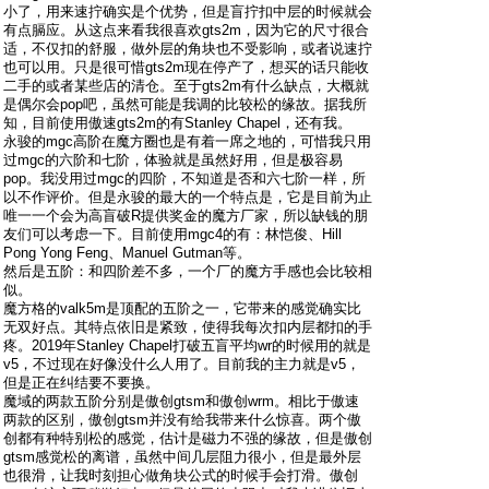
小了，用来速拧确实是个优势，但是盲拧扣中层的时候就会
有点膈应。从这点来看我很喜欢gts2m，因为它的尺寸很合
适，不仅扣的舒服，做外层的角块也不受影响，或者说速拧
也可以用。只是很可惜gts2m现在停产了，想买的话只能收
二手的或者某些店的清仓。至于gts2m有什么缺点，大概就
是偶尔会pop吧，虽然可能是我调的比较松的缘故。据我所
知，目前使用傲速gts2m的有Stanley Chapel，还有我。
永骏的mgc高阶在魔方圈也是有着一席之地的，可惜我只用
过mgc的六阶和七阶，体验就是虽然好用，但是极容易
pop。我没用过mgc的四阶，不知道是否和六七阶一样，所
以不作评价。但是永骏的最大的一个特点是，它是目前为止
唯一一个会为高盲破R提供奖金的魔方厂家，所以缺钱的朋
友们可以考虑一下。目前使用mgc4的有：林恺俊、Hill
Pong Yong Feng、Manuel Gutman等。
然后是五阶：和四阶差不多，一个厂的魔方手感也会比较相
似。
魔方格的valk5m是顶配的五阶之一，它带来的感觉确实比
无双好点。其特点依旧是紧致，使得我每次扣内层都扣的手
疼。2019年Stanley Chapel打破五盲平均wr的时候用的就是
v5，不过现在好像没什么人用了。目前我的主力就是v5，
但是正在纠结要不要换。
魔域的两款五阶分别是傲创gtsm和傲创wrm。相比于傲速
两款的区别，傲创gtsm并没有给我带来什么惊喜。两个傲
创都有种特别松的感觉，估计是磁力不强的缘故，但是傲创
gtsm感觉松的离谱，虽然中间几层阻力很小，但是最外层
也很滑，让我时刻担心做角块公式的时候手会打滑。傲创