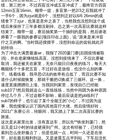
绩，第三把冲，不过四盲没冲成五盲冲成了，最终官方四盲
12min五盲16min。顺带一提，多盲第一把2/3之后我就冲了
一手6个，因为zjur就是6个，没想到正好以6/6 26min的成
绩拿下了zjur，也算是意外之喜了，当然我也没想到这个成
绩后来保持了三年多都没刷掉。总之第一次高盲比赛就这样
结束了。顺带一提，赛后抽奖第一个抽到的是我，然后谢老
师看了一眼我的参赛证(项目印在上面)，说:“原来是来冲盲
拧之王的啊。”当时我还摆摆手，没想到命运的齿轮就此开
始转动……
为了冲击大满贯最速wr，我报了2020厦门赛(后因疫情被取
消)，并在老家继续练高盲。没想到疫情来了，不仅比赛被
取消，我还被关在家里，无奈只能日日夜夜的练习，每天大
概能练个十多把五盲，不过好在是放假，也没什么别的事
干。练着练着，我寻思r2法的效率有点低了，而且比赛不知
道什么时候能恢复，那就干脆把r2换成了三循环。这一换，
速度直接蹭蹭往上涨。当我回到家里，发现自己已经能
sub10了!然后我就这么一直练练练，当然中间因为各种原因
停过几个月，不过这都不影响，最后应该是把pb练到了
sub7的样子，也引起了某个全能王的“小心”，不过因为这
事，我也慢慢认识了国内其他盲拧大佬。然后疫情好转，
2021广东赛公示，转眼间，我又踏上了第二次高盲比赛的
旅途。
这次是从家里出发，没有直达车，所以先**铁坐到厦门，然
后又是12小时的绿皮硬座到广州。这次有经验了，已经摸
索到怎么坐舒服点了，但是也就一点，时间一久还是在坐
牢，好在最后顺利到达。又是凌晨五点半到站，下车后没长