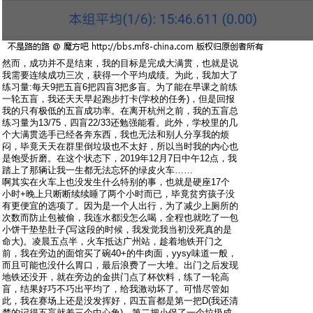
然而，成功并不是结束，我的目标是完成大满贯，也就是说
我需要连续成功三次，获得一个平均成绩。为此，我加大了
练习量:每天9把五盲6把四盲3把多盲。为了能在早课之前练
一轮五盲，我还天天早起跑步打卡(学校的任务)，但是回报
我的只有极低的五盲成功率。在离开杭州之前，我的五盲总
练习量为13/75，四盲22/33还勉强能看。此外，学校里的几
个大满贯选手已经各奔东西，我也无法和别人分享我的烦
闷，毕竟天天在群里倒垃圾也不太好，所以当时我的内心也
是饱受折磨。在这个状态下，2019年12月7日中午12点，我
踏上了那辆让我一生都无法忘怀的绿皮火车……
啊其实在火车上也没发生什么特别的事，也就是硬座17个
小时+晚上只断断续续睡了两个小时而已，毕竟贫穷孩子没
有更便宜的选项了。因为是一个人出行，为了减少上厕所的
次数而防止包被偷，我连水都没怎么喝，全程也就吃了一包
小饼干垫垫肚子(写这段的时候，我发觉我当初没死真的是
命大)。凌晨五点半，火车抵达广州站，趁着地铁开门之
前，我在旁边的面馆买了碗40+的牛肉面，yysy味道一般，
而且可能也没什么胃口，最后浪费了一大堆。出门之后发现
地铁还没开，就在旁边的金拱门点了杯饮料，练了一轮高
盲，结果好巧不巧出平均了，给我激动坏了。可惜尽管如
此，我在赛场上还是没发挥好，四五盲都是第一把D(我还清
楚的记得五盲就差三个中心角)，第二把小保了一个垃圾成