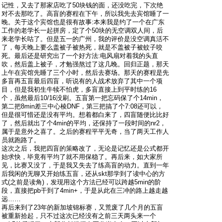
记性，又去了那家店吃了50块钱的面，还没吃完，下次绝
对不去那吃了。高盲的赛程在下午，所以我先去宾馆睡了一
晚。关于这个宾馆也是很有故事:本来我是约了一个在广东
工作的老学长一起拼房，定了个50块的无空调双人间，后
来老学长咕了。但是五一的广州，我的评价是没空调真活不
了，每天晚上要么盖被子被热死，就是不盖被子被蚊子咬
死。最后还是研究出了一个好方法:电风扇对着我的头直
吹，然后盖上被子，才勉强熬过了这几晚。回归正题，那天
上午在宾馆先睡了三个小时，然后去赛场。那天的赛程是先
多盲再五盲最后四盲，听说有的人战术放弃了其中一个项
目，但是我初生牛犊不怕虎，多盲直接上到平时练的16
个，虽然最后10/16没刷。五盲第一把忘码保了个14min，
第二把8min差三中心棱DNF，第三把搞了个7:08还可以，
但是很可惜还是没有平均。想着都白来了，四盲随便比比好
了，然后就出了个4min的平均，还保持了一段时间的nr2，
属于是意外之喜了。之后的赛程平平无奇，当了两天工作人
员就跑路了。
这次之后，我把四盲的策略改了，无论是记忆还是公式都开
始求快，毕竟有平均了就不用保稳了。再后来，如大家所
见，比赛又没了，于是我又失去了练高盲的动力。直到一年
后我闲的无聊又开始练五盲，还从skt那学到了读中心的方
式(之前是读角)，发现用这个方法已经可以跨越5min的阶
段，直接把pb干到了4min+，于是从此在三冲的路上越走越
远……
再后来到了23年的新加坡锦标赛，又荒废了几个月的五盲
被重新拾起，只不过这次已经没有之前三天两头来一个