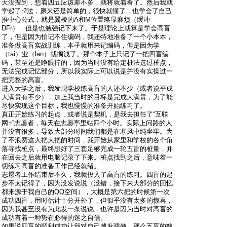
天没搜到，想着四五应该差不多，就将就着看了。然后我就
学起了r2法，原来还是简单的，很快就懂了，也学会了自己
推中心公式，就是翼棱的A和M位置略显麻烦（缓冲
DFr），但是也勉强记下来了。于是理论上就算是学会高盲
了，但是因为怕记不住编码，我还特地准备了一个小本本，
准备做高盲实战训练，本子就用来记编码，但是因为学
（tai）业（lan）就搁浅了。那个本子上只记了一把四盲编
码，甚至还是睁眼拧的，因为当时没有给定桩法选过桩点，
无法完成记忆部分，所以我实际上可以说是并没有实操过一
把完整的高盲。
进入大学之后，我发现学校练高盲的人还不少（或者说平成
大满贯有不少），加上我当时的目标是完成大满贯，为了能
尽快实现这个目标，我也慢慢的准备开始练习了。
真正开始练习的起点，或者说是契机，是我去担任了“互联
网+”志愿者，每天在志愿亭里站四个小时。实际上问路的人
并没有很多，导致大部分时间我们都是在寒风中纯坐牢。为
了不浪费这大把大把的时间，我开始从家里和学校的各个角
落寻找桩点，最终想好了三套足够完成一轮五盲的桩量，并
在回去之后就用电脑记录了下来。桩点找到之后，意味着一
切练习高盲的准备工作已经就绪。
志愿者工作结束后不久，我就投入了高盲的练习。四盲的起
步不太记得了，因为没发说说（没错，接下来大部分的回忆
都来源于我自己的QQ空间），大概是第六把的时候第一次
成功四盲，用时估计十分开外了，但似乎没有太多的惊喜，
因为我甚至没有为此发一条说说，也许是因为当时对高盲的
成功有着一种势在必得的迷之自信。
如果说四盲的顺利成功让我对自己越发骄傲，那么五盲的数