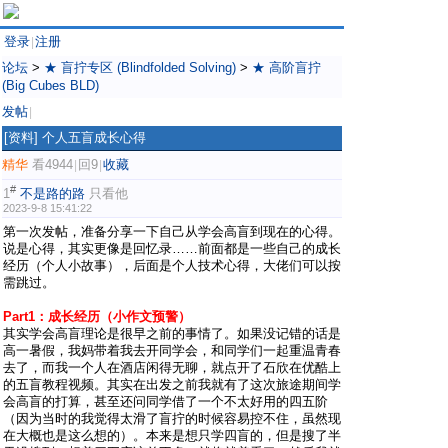
登录
注册
|
论坛
>
★ 盲拧专区 (Blindfolded Solving)
>
★ 高阶盲拧
(Big Cubes BLD)
发帖
|
[资料]
个人五盲成长心得
精华
看4944
回9
收藏
|
|
#
1
不是路的路
只看他
2023-9-8 15:41:22
第一次发帖，准备分享一下自己从学会高盲到现在的心得。
说是心得，其实更像是回忆录……前面都是一些自己的成长
经历（个人小故事），后面是个人技术心得，大佬们可以按
需跳过。
Part1：成长经历（小作文预警）
其实学会高盲理论是很早之前的事情了。如果没记错的话是
高一暑假，我妈带着我去开同学会，和同学们一起重温青春
去了，而我一个人在酒店闲得无聊，就点开了石欣在优酷上
的五盲教程视频。其实在出发之前我就有了这次旅途期间学
会高盲的打算，甚至还问同学借了一个不太好用的四五阶
（因为当时的我觉得太滑了盲拧的时候容易控不住，虽然现
在大概也是这么想的）。本来是想只学四盲的，但是搜了半