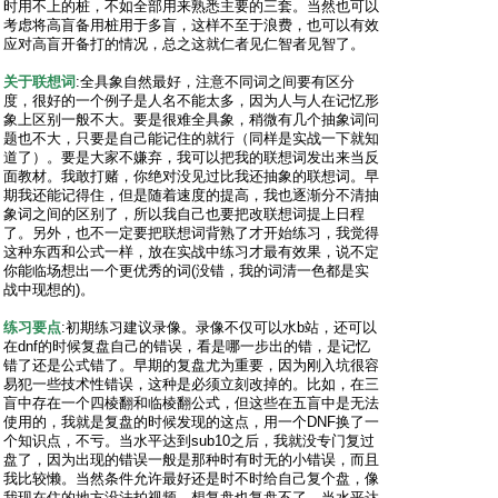
时用不上的桩，不如全部用来熟悉主要的三套。当然也可以
考虑将高盲备用桩用于多盲，这样不至于浪费，也可以有效
应对高盲开备打的情况，总之这就仁者见仁智者见智了。
关于联想词
:全具象自然最好，注意不同词之间要有区分
度，很好的一个例子是人名不能太多，因为人与人在记忆形
象上区别一般不大。要是很难全具象，稍微有几个抽象词问
题也不大，只要是自己能记住的就行（同样是实战一下就知
道了）。要是大家不嫌弃，我可以把我的联想词发出来当反
面教材。我敢打赌，你绝对没见过比我还抽象的联想词。早
期我还能记得住，但是随着速度的提高，我也逐渐分不清抽
象词之间的区别了，所以我自己也要把改联想词提上日程
了。另外，也不一定要把联想词背熟了才开始练习，我觉得
这种东西和公式一样，放在实战中练习才最有效果，说不定
你能临场想出一个更优秀的词(没错，我的词清一色都是实
战中现想的)。
练习要点
:初期练习建议录像。录像不仅可以水b站，还可以
在dnf的时候复盘自己的错误，看是哪一步出的错，是记忆
错了还是公式错了。早期的复盘尤为重要，因为刚入坑很容
易犯一些技术性错误，这种是必须立刻改掉的。比如，在三
盲中存在一个四棱翻和临棱翻公式，但这些在五盲中是无法
使用的，我就是复盘的时候发现的这点，用一个DNF换了一
个知识点，不亏。当水平达到sub10之后，我就没专门复过
盘了，因为出现的错误一般是那种时有时无的小错误，而且
我比较懒。当然条件允许最好还是时不时给自己复个盘，像
我现在住的地方没法拍视频，想复盘也复盘不了。当水平达