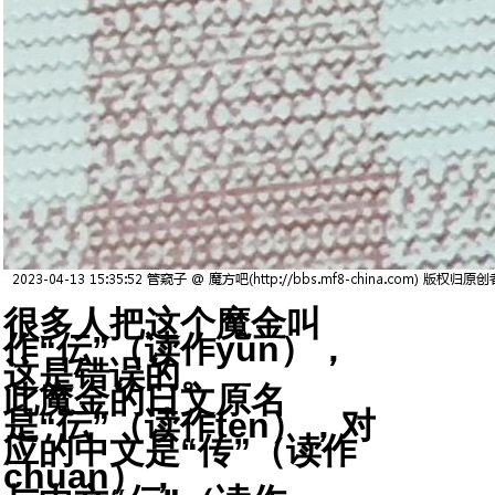
很多人把这个魔金叫
作“伝”（读作yun），
这是错误的。
此魔金的日文原名
是“伝”（读作ten），对
应的中文是“传”（读作
chuan），