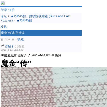
登录
注册
|
论坛
>
★巧环巧扣、拼锁拆锁难题 (Burrs and Cast
Puzzles)
>
★巧环巧扣
发帖
|
魔金“传”名字辨误
看3157
回3
收藏
|
|
#
1
管窥子
只看他
2023-4-13 15:32:49
本帖最后由 管窥子 于 2023-4-14 08:50 编辑
魔金“传”