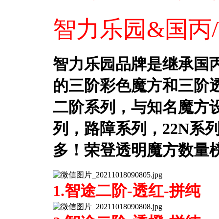
智力乐园&国丙/Wi
智力乐园品牌是继承国
的三阶彩色魔方和三阶
二阶系列，与知名魔方
列，路障系列，22N系
多！荣登透明魔方数量
1.智途二阶-透红-拼纯