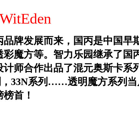
tEden
丙品牌发展而来，国丙是中国早
透彩魔方等。智力乐园继承了国
设计师合作出品了混元奥斯卡系
列，33N系列……透明魔方系列
榜榜首！