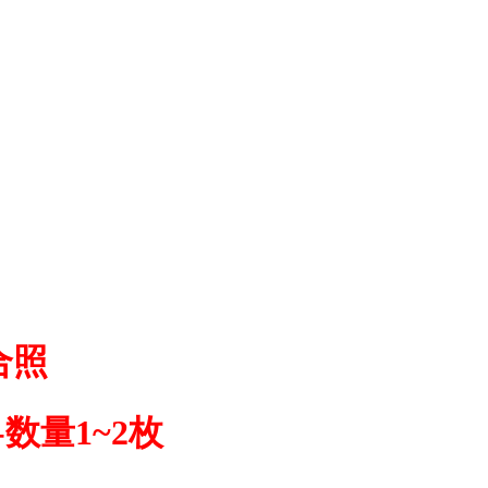
合照
-数量1~2枚