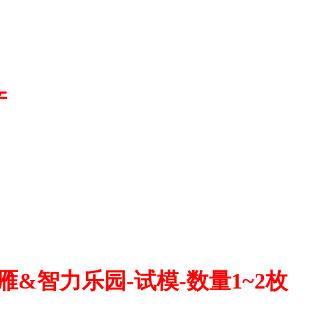
产
大雁&智力乐园-试模-数量1~2枚