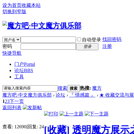
设为首页
收藏本站
切换到窄版
找回密码
自动登录
密码
注册
登录
快捷导航
门户
Portal
论坛
BBS
工具
搜索
热搜:
魔方
搜索
魔方吧·中文魔方俱乐部
›
论坛
›
『 情感篇 』
›
★ 收藏交流与展示 (Bu
1
2
3
下一页
返回列表
查看:
12690
|
回复:
24
[收藏]
透明魔方展示之