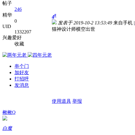
帖子
246
精华
#
4
0
发表于 2019-10-2 13:53:49
来自手机
|
UID
猫神设计师横空出世
1332207
兴趣爱好
收藏
串个门
加好友
打招呼
发消息
使用道具
举报
楸楸Q
白魔