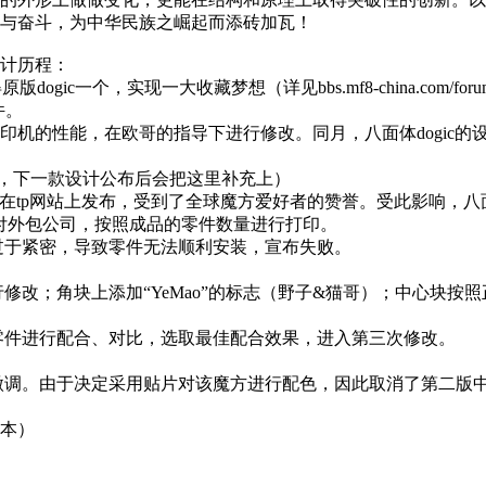
与奋斗，为中华民族之崛起而添砖加瓦！
计历程：
gic一个，实现一大收藏梦想（详见bbs.mf8-china.com/forum.php?
件。
根据打印机的性能，在欧哥的指导下进行修改。同月，八面体dogi
保密，下一款设计公布后会把这里补充上）
gic成品在tp网站上发布，受到了全球魔方爱好者的赞誉。受此影响，八
完成，交付外包公司，按照成品的零件数量进行打印。
于配合过于紧密，导致零件无法顺利安装，宣布失败。
寸进行修改；角块上添加“YeMao”的标志（野子&猫哥）；中心块
第一版零件进行配合、对比，选取最佳配合效果，进入第三次修改。
进行了微调。由于决定采用贴片对该魔方进行配色，因此取消了第二版中
本）