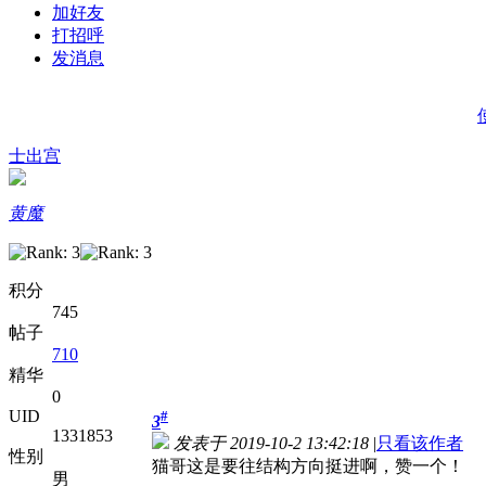
加好友
打招呼
发消息
士出宫
黄魔
积分
745
帖子
710
精华
0
UID
#
3
1331853
发表于 2019-10-2 13:42:18
|
只看该作者
性别
猫哥这是要往结构方向挺进啊，赞一个！
男