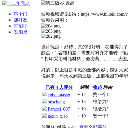
串个门
转动视频请见B站：https://www.bilibili.com/vid
加好友
转动效果图：
打招呼
发消息
设计优点：好转，真的很好转，功能得到了
缺点：1.容错稍差，需要对对齐才能转（
2.打印采用树脂材料，会变黄。。。。从
好的，以上就是本帖的全部内容，感谢大家
说起来，昨天收到第三版，正值祖国70年
已有
4
人评分
经验
收起
理由
+ 12
赞一个!
cube_master
+ 15
很给力!
otischeng
+ 10
很给力!
Paracel_007
+ 10
赞一个!
kexin_xiao
总评分:
经验 + 47
查看全部评分