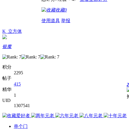
收藏
0
使用道具
举报
K_立方体
银魔
积分
2295
帖子
415
2
精华
1
UID
1307541
串个门