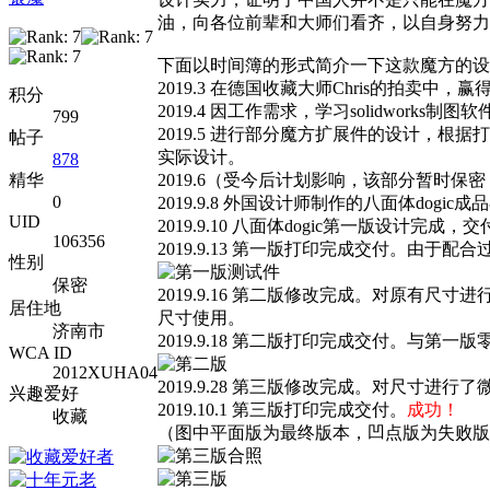
油，向各位前辈和大师们看齐，以自身努力
下面以时间簿的形式简介一下这款魔方的设
2019.3 在德国收藏大师Chris的拍卖中，赢得原版do
积分
2019.4 因工作需求，学习solidworks制图软
799
2019.5 进行部分魔方扩展件的设计，
帖子
实际设计。
878
精华
2019.6（受今后计划影响，该部分暂时
0
2019.9.8 外国设计师制作的八面体do
UID
2019.9.10 八面体dogic第一版设计
106356
2019.9.13 第一版打印完成交付。由
性别
保密
2019.9.16 第二版修改完成。对原有尺
居住地
尺寸使用。
济南市
2019.9.18 第二版打印完成交付。与
WCA ID
2012XUHA04
2019.9.28 第三版修改完成。对尺寸
兴趣爱好
2019.10.1 第三版打印完成交付。
成功！
收藏
（图中平面版为最终版本，凹点版为失败版