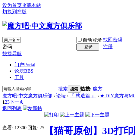
设为首页
收藏本站
切换到窄版
找回密码
自动登录
密码
注册
登录
快捷导航
门户
Portal
论坛
BBS
工具
搜索
热搜:
魔方
搜索
魔方吧·中文魔方俱乐部
›
论坛
›
『 构造篇 』
›
★ DIY魔方与MOD改造
1
2
3
下一页
返回列表
查看:
12300
|
回复:
25
【猫哥原创】3D打印版