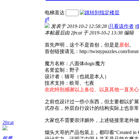
电梯直达
#
1
发表于 2019-10-2 12:58:28
|
只看该作者
|
本帖最后由 2frcat 于 2019-10-2 13:38 编辑
首先声明，这个不是首创，但是是
原创
。
首创链接请见：http://twistypuzzles.com/forum/
魔方名称：八面体dogic魔方
名誉监制：野子
设计者：猫哥（也就是本人）
技术支持：欧哥、七夜
在此特别感谢以上各位、以及其他一直关心
之前也设计过一些小东西，但主要都以扩展
式存在，外层自行设计的结构实际上也非常
大家也不需要崇洋媚外，上述链接里老外做的
2frcat
烟头大哥的产品包装上，都印着“Created
银魔
设计实力，证明了中国人并不是只能在魔方