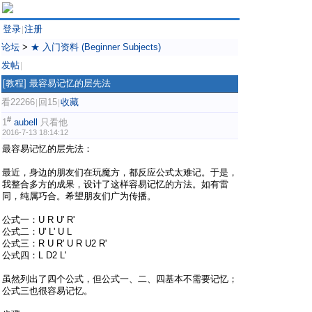
登录
注册
|
论坛
>
★ 入门资料 (Beginner Subjects)
发帖
|
[教程]
最容易记忆的层先法
看22266
回15
收藏
|
|
#
1
aubell
只看他
2016-7-13 18:14:12
最容易记忆的层先法：
最近，身边的朋友们在玩魔方，都反应公式太难记。于是，
我整合多方的成果，设计了这样容易记忆的方法。如有雷
同，纯属巧合。希望朋友们广为传播。
公式一：U R U' R'
公式二：U' L' U L
公式三：R U R' U R U2 R'
公式四：L D2 L'
虽然列出了四个公式，但公式一、二、四基本不需要记忆；
公式三也很容易记忆。