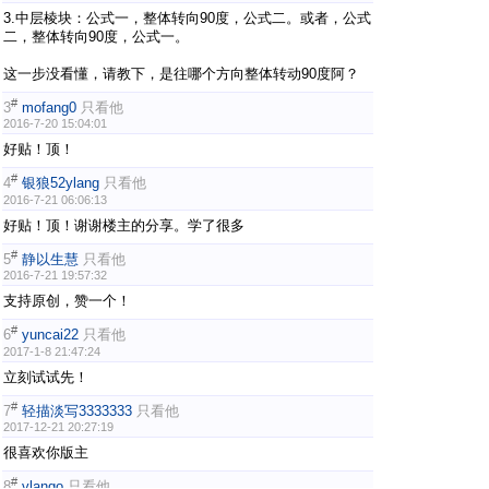
3.中层棱块：公式一，整体转向90度，公式二。或者，公式
二，整体转向90度，公式一。
这一步没看懂，请教下，是往哪个方向整体转动90度阿？
#
3
mofang0
只看他
2016-7-20 15:04:01
好贴！顶！
#
4
银狼52ylang
只看他
2016-7-21 06:06:13
好贴！顶！谢谢楼主的分享。学了很多
#
5
静以生慧
只看他
2016-7-21 19:57:32
支持原创，赞一个！
#
6
yuncai22
只看他
2017-1-8 21:47:24
立刻试试先！
#
7
轻描淡写3333333
只看他
2017-12-21 20:27:19
很喜欢你版主
#
8
vlango
只看他