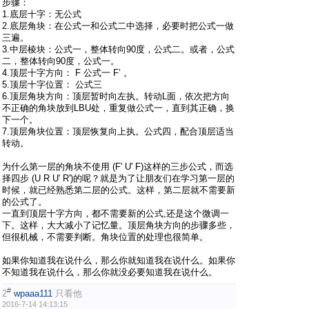
步骤：
1.底层十字：无公式
2.底层角块：在公式一和公式二中选择，必要时把公式一做
三遍。
3.中层棱块：公式一，整体转向90度，公式二。或者，公式
二，整体转向90度，公式一。
4.顶层十字方向： F 公式一 F’ 。
5.顶层十字位置： 公式三
6.顶层角块方向：顶层暂时向左执。转动L面，依次把方向
不正确的角块放到LBU处，重复做公式一，直到其正确，换
下一个。
7.顶层角块位置：顶层恢复向上执。公式四，配合顶层适当
转动。
为什么第一层的角块不使用 (F' U' F)这样的三步公式，而选
择四步 (U R U' R')的呢？就是为了让朋友们在学习第一层的
时候，就已经熟悉第二层的公式。这样，第二层就不需要新
的公式了。
一直到顶层十字方向，都不需要新的公式,还是这个微调一
下。这样，大大减小了记忆量。顶层角块方向的步骤多些，
但很机械，不需要判断。角块位置的处理也很简单。
如果你知道我在说什么，那么你就知道我在说什么。如果你
不知道我在说什么，那么你就没必要知道我在说什么。
#
2
wpaaa111
只看他
2016-7-14 14:13:15