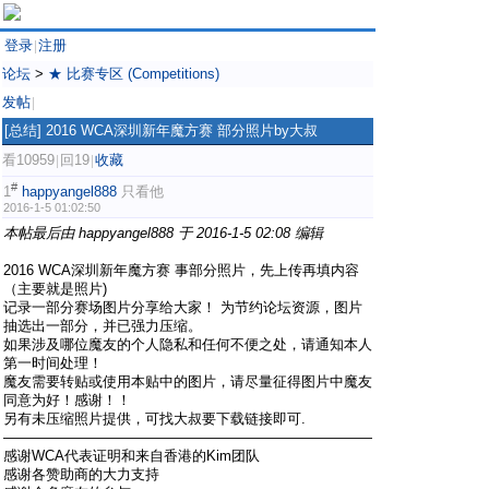
登录
注册
|
论坛
>
★ 比赛专区 (Competitions)
发帖
|
[总结]
2016 WCA深圳新年魔方赛 部分照片by大叔
看10959
回19
收藏
|
|
#
1
happyangel888
只看他
2016-1-5 01:02:50
本帖最后由 happyangel888 于 2016-1-5 02:08 编辑
2016 WCA深圳新年魔方赛 事部分照片，先上传再填内容
（主要就是照片)
记录一部分赛场图片分享给大家！ 为节约论坛资源，图片
抽选出一部分，并已强力压缩。
如果涉及哪位魔友的个人隐私和任何不便之处，请通知本人
第一时间处理！
魔友需要转贴或使用本贴中的图片，请尽量征得图片中魔友
同意为好！感谢！！
另有未压缩照片提供，可找大叔要下载链接即可.
——————————————————————————
感谢WCA代表证明和来自香港的Kim团队
感谢各赞助商的大力支持