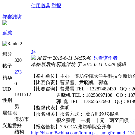
使用道具
举报
郭鑫潍坊
蓝魔
#
3
积分
发表于 2015-6-11 14:55:40
|
只看该作者
320
本帖最后由 郭鑫潍坊 于 2015-6-11 15:29 编辑
帖子
273
【举办单位】主办：潍坊学院大学生科技创新协
精华
【比赛负责】曹景雪、尹晓帆、郭鑫
0
【比赛咨询】曹景雪 TEL：13287482439 QQ：262
UID
1311512
尹晓帆 TEL：18253697108 QQ：18795
性别
郭 鑫 TEL：17865672690 QQ：8199
男
【监督代表】焦明
居住地
【报名相关】报名方式： 魔方吧论坛报名
潍坊市
报名费用：一项二十元，两至四项二十五元,四项
兴趣爱好
【报名链接】7.5 CCA潍坊学院公开赛
结构
http://bbs.mf8-china.com/forum.p ... amp;fromuid=13