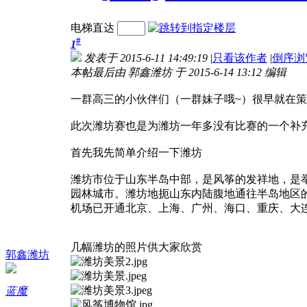
电梯直达
#
1
发表于 2015-6-11 14:49:19
|
只看该作者
|
倒序浏
本帖最后由 郭鑫潍坊 于 2015-6-14 13:12 编辑
一群高三的小伙伴们（一群妹子哦~）很早就在策
此次潍坊赛也是为潍坊一年多没有比赛的一个补
首先我先简单介绍一下潍坊
潍坊市位于山东半岛中部，是风筝的发祥地，是
园林城市。潍坊地扼山东内陆腹地通往半岛地区
机场已开通北京、上海、广州、海口、重庆、大
几幅潍坊的照片供大家欣赏
郭鑫潍坊
蓝魔