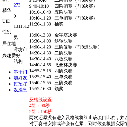
9:15-9:40 二阶初赛（前8决赛）
273
9:40-10:10 四阶初赛（前8决赛）
精华
10:10-10:40 五阶决赛
0
10:40-11:20 三单初赛（前8决赛）
UID
11:20-11:30 抽奖
1311512
性别
13:00-13:30 金字塔决赛
男
13:30-14:00 斜转决赛
居住地
14:00-14:20 三阶复赛（前8进决赛）
潍坊市
14:20-14:30 二阶决赛
兴趣爱好
14:30-14:40 八板决赛
结构
14:40-14:55 飞叠杯决赛
14:55-15:15 四阶决赛
串个门
15:25-15:40 三单决赛
加好友
15:40-15:55 三阶决赛
打招呼
15:55-16:30 颁奖
发消息
及格线设置
4阶：90秒
5阶：150秒
两次还原没有进入及格线将终止该项目比赛，并
对于赛程安排或许会有点紧，到时候会根据实际