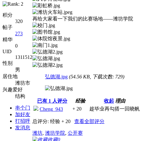
积分
再给大家看一下我们的比赛场地——潍坊学院
320
帖子
273
精华
0
UID
1311512
性别
男
居住地
弘德湖.jpg
(54.56 KB, 下载次数: 729)
潍坊市
兴趣爱好
结构
已有
1
人评分
经验
收起
理由
串个门
+ 20
趁毕业再勾搭一回晓帆
Cheng_943
加好友
打招呼
总评分:
经验 + 20
查看全部评分
发消息
潍坊
,
潍坊学院
,
公开赛
收藏
0