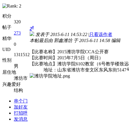
积分
320
帖子
#
2
273
发表于 2015-6-11 14:53:22
|
只看该作者
精华
本帖最后由 郭鑫潍坊 于 2015-6-11 14:58 编辑
0
UID
【比赛名称】2015潍坊学院CCA公开赛
1311512
【比赛时间】2015年7月5日（周日）
性别
【比赛地点】潍坊学院6102教室（6号教学楼致
男
地址：山东省潍坊市奎文区东风东街5147
居住地
潍坊市
兴趣爱好
结构
串个门
加好友
打招呼
发消息