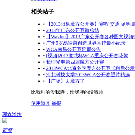
相关帖子
•
【2013阳泉魔方公开赛】赛程 交通 场地 
•
2013年广东公开赛微总结
•
【Waylon】2013广东公开赛各种图文视
•
广州5岁易皓谦创造世界盲拧最小纪录
•
WCA南昌公开赛延期公告
•
[视频]2013魔域杯WCA重庆公开赛花絮
•
长理光电第四届魔方公开赛
•
2013WCA北京冬季魔方公开赛【稍后公
•
河北科技大学2013WCA公开赛照片精选
•
【广场】丢魔方了
比我帅的没我胖，比我胖的没我帅
使用道具
举报
郭鑫潍坊
蓝魔