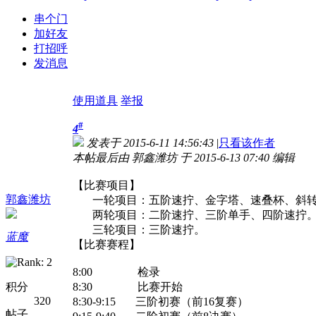
串个门
加好友
打招呼
发消息
使用道具
举报
#
4
发表于 2015-6-11 14:56:43
|
只看该作者
本帖最后由 郭鑫潍坊 于 2015-6-13 07:40 编辑
【比赛项目】
郭鑫潍坊
一轮项目：五阶速拧、金字塔、速叠杯、斜转
两轮项目：二阶速拧、三阶单手、四阶速拧
三轮项目：三阶速拧。
蓝魔
【比赛赛程】
8:00 检录
积分
8:30 比赛开始
320
8:30-9:15 三阶初赛（前16复赛）
帖子