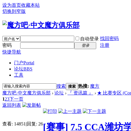
设为首页
收藏本站
切换到窄版
找回密码
自动登录
密码
注册
登录
快捷导航
门户
Portal
论坛
BBS
工具
搜索
热搜:
魔方
搜索
魔方吧·中文魔方俱乐部
›
论坛
›
『 资讯篇 』
›
★ 比赛专区 (Compe
1
2
3
下一页
返回列表
查看:
14851
|
回复:
26
[赛事]
7.5 CCA潍