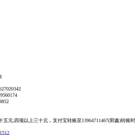
会
7020342
60174
852
以上三十元，支付宝转账至13964711467(郭鑫)转账
11512