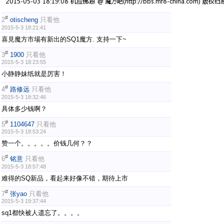
#
2
otischeng
只看他
2015-5-3 18:21:41
喜見魔方市場有新出的SQ1魔方. 支持一下~
#
3
1900
只看他
2015-5-3 18:23:55
小静静妹纸就是厉害！
#
4
路修远
只看他
2015-5-3 18:32:46
具体多少钱啊？
#
5
1104647
只看他
2015-5-3 18:53:24
赞一个。。。。。价钱几何？？
#
6
铭意
只看他
2015-5-3 18:57:48
难得的SQ新品，看起来好像不错，期待上市
#
7
张yao
只看他
2015-5-3 19:37:44
sq1都快被人遗忘了。。。。