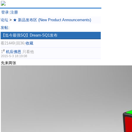
登录
注册
|
论坛
>
★ 新品发布区 (New Product Announcements)
发帖
|
【迄今最强SQ】Dream-SQ1发布
看21449
回36
收藏
|
|
#
1
机应佛恩
只看他
2015-5-3 18:19:08
先来两张