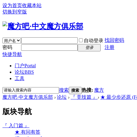
设为首页
收藏本站
切换到窄版
找回密码
自动登录
密码
注册
登录
快捷导航
门户
Portal
论坛
BBS
工具
搜索
热搜:
魔方
搜索
魔方吧·中文魔方俱乐部
›
论坛
›
『 竞技篇 』
›
★ 最少步还原 (Fewe
版块导航
『 入门篇 』
★ 有问有答