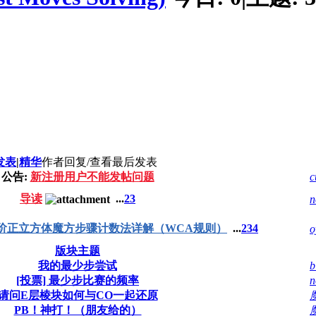
发表
|
精华
作者
回复/查看
最后发表
公告:
新注册用户不能发帖问题
c
导读
...
2
3
n
阶正立方体魔方步骤计数法详解（WCA规则）
...
2
3
4
o
版块主题
我的最少步尝试
b
[投票] 最少步比赛的频率
n
请问E层棱块如何与CO一起还原
PB！神打！（朋友给的）