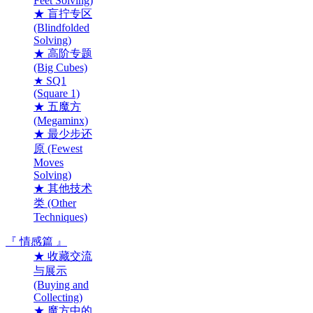
Feet Solving)
★ 盲拧专区
(Blindfolded
Solving)
★ 高阶专题
(Big Cubes)
★ SQ1
(Square 1)
★ 五魔方
(Megaminx)
★ 最少步还
原 (Fewest
Moves
Solving)
★ 其他技术
类 (Other
Techniques)
『 情感篇 』
★ 收藏交流
与展示
(Buying and
Collecting)
★ 魔方中的