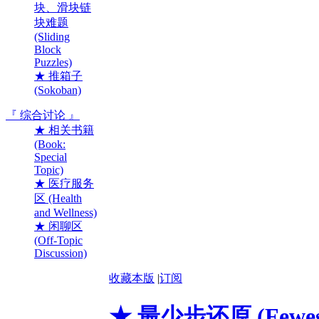
块、滑块链
块难题
(Sliding
Block
Puzzles)
★ 推箱子
(Sokoban)
『 综合讨论 』
★ 相关书籍
(Book:
Special
Topic)
★ 医疗服务
区 (Health
and Wellness)
★ 闲聊区
(Off-Topic
Discussion)
收藏本版
|
订阅
★ 最少步还原 (Fewest 