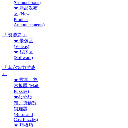
(Competitions)
★ 新品发布
区 (New
Product
Announcements)
『 资源篇 』
★ 录像区
(Videos)
★ 程序区
(Software)
『 其它智力游戏
』
★ 数学、算
术趣题 (Math
Puzzles)
★巧环巧
扣、拼锁拆
锁难题
(Burrs and
Cast Puzzles)
★ 巧板巧