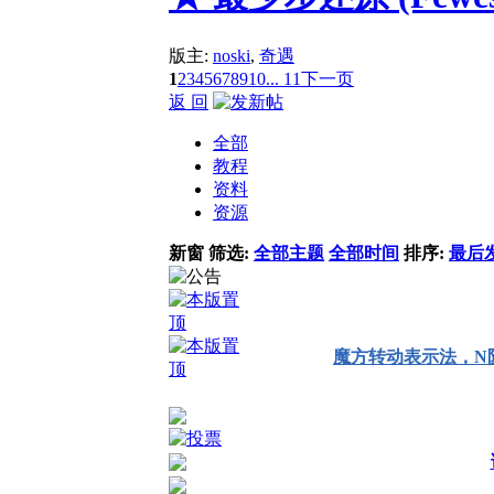
版主:
noski
,
奇遇
1
2
3
4
5
6
7
8
9
10
... 11
下一页
返 回
全部
教程
资料
资源
新窗
筛选:
全部主题
全部时间
排序:
最后
魔方转动表示法，N