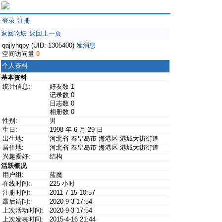
登录
注册
|
返回论坛
返回上一页
|
qajlyhqpy (UID: 1305400)
发消息
空间访问量
0
个人资料
基本资料
统计信息:
好友数 1
记录数 0
日志数 0
相册数 0
性别:
男
生日:
1998 年 6 月 29 日
出生地:
河北省 秦皇岛市 海港区 港城大街街道
居住地:
河北省 秦皇岛市 海港区 港城大街街道
兴趣爱好:
结构
活跃概况
用户组:
蓝魔
在线时间:
225 小时
注册时间:
2011-7-15 10:57
最后访问:
2020-9-3 17:54
上次活动时间:
2020-9-3 17:54
上次发表时间:
2015-4-16 21:44