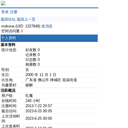
登录
注册
|
返回论坛
返回上一页
|
mokona (UID: 1327848)
发消息
空间访问量
0
个人资料
基本资料
统计信息:
好友数 0
记录数 0
日志数 0
相册数 0
性别:
女
生日:
2000 年 11 月 1 日
出生地:
广东省 佛山市 禅城区 祖庙街道
兴趣爱好:
破解
活跃概况
用户组:
红魔
在线时间:
240 小时
注册时间:
2013-7-22 20:57
最后访问:
2023-6-25 00:05
上次活动时
2023-6-25 00:05
间:
上次发表时