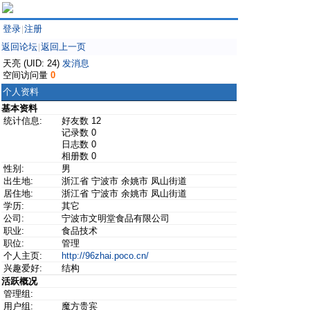
登录
注册
|
返回论坛
返回上一页
|
天亮 (UID: 24)
发消息
空间访问量
0
个人资料
基本资料
统计信息:
好友数 12
记录数 0
日志数 0
相册数 0
性别:
男
出生地:
浙江省 宁波市 余姚市 凤山街道
居住地:
浙江省 宁波市 余姚市 凤山街道
学历:
其它
公司:
宁波市文明堂食品有限公司
职业:
食品技术
职位:
管理
个人主页:
http://96zhai.poco.cn/
兴趣爱好:
结构
活跃概况
管理组:
用户组:
魔方贵宾