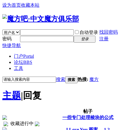
设为首页
收藏本站
找回密码
自动登录
密码
注册
登录
快捷导航
门户
Portal
论坛
BBS
工具
搜索
热搜:
魔方
搜索
主题
|
回复
帖子
一些专门处理棱块的公式
收藏进行中
I Love You 图案
...
1
2