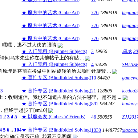
★ 魔方中的艺术 (Cube Art)
776
1880318
tieganq
★ 魔方中的艺术 (Cube Art)
776
1880318
tieganq
★ 魔方中的艺术 (Cube Art)
776
1880318
tieganq
笔误，嘿嘿，逃不过大侠的眼睛
★ 入门资料 (Beginner Subjects)
3
19966
乌木
20
乌木先生你在其他帖子上的有贴 ...
★ 入门资料 (Beginner Subjects)
4
35086
SHUIS
理是将前右棱做中间站旋转的所以顺时针旋转 ...
★ 盲拧专区 (Blindfolded Solving)
10
64420
gamewe
3
★ 盲拧专区 (Blindfolded Solving)
21
128805
icedog2
发言：回楼上：收到短信。我也不知道占星的方法在哪里。是不是 ...
★ 盲拧专区 (Blindfolded Solving)
892
964243
hudaoy
终于起步了[em10]
1
2
3
4
5
★ 以魔会友 (Cubes 'n' Friends)
46
550555
ZJJ201
4
5
6
..
104
★ 盲拧专区 (Blindfolded Solving)
1030
14487757
xiaoca
如何确定是否正确 我看不见图啊