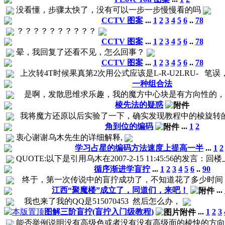
没看懂，步骤太快了，没有可以一步一步慢慢看的吗
CCTV 图案
...
1
2
3
4
5
6
..
78
？？？？？？？？？？
CCTV 图案
...
1
2
3
4
5
6
..
78
晕，我回复了还看不见，怎么回事？
CCTV 图案
...
1
2
3
4
5
6
..
78
上次转4T时候果真第2次用公式应该是L-R-U2LRU- 
一种组合法
是啊，发散思维求乐趣，我的魔方中心块是有方向性的，请问
棱先法的疑惑
我将魔方还原以后实验了一下，确实发现教程中的棱旋转的原
角到位的编码
...
1
2
衷心谢谢乌木先生的详细解释,
学习占星的编码方法速度上提高一半
...
1
2
QUOTE:以下是引用乌木在2007-2-15 11:45:56的
循序渐进学盲拧
...
1
2
3
4
5
6
..
90
终于，第一次传说中的盲拧成功了，不知道花了多少时间，但
江西“聚魔楼”成立了，同道们，来吧！
...
我也来了我的QQ是515070453 然后怎么办，
图解三阶盲拧(盲拧入门级教程)
...
1
2
3
能否举例说明没有高级色或者没有没有高级面的棱快的方向