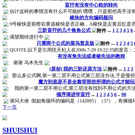
盲拧有没有中心粒的转向
估计这样的事情没有什么不可能的 嘿嘿，只是那些高手没
棱块的方向编码疑问
9号棱快是前橙右黄该棱快是否正确，A棱快是左黄后红是
三阶盲拧的几个换角公式
...
1
2
3
4
5
6
渴望期待进行中
只需两个公式的菜鸟普及版
...
1
2
3
4
5
QUOTE:以下是引用忧天杞人在2006-7-29 19:22:35
有没有角先法或者棱先法的教程
谢谢 乌木先生
[原创] 我的三阶还原方法
...
1
2
3
那么多公式啊,第一第二层不用公式第三层没办法,于是慢
魔方到底是不是全靠背那些所谓的公式才能玩
我的第一第二层不用公式,第三层没有找到不用公式的方法
循序渐进学盲拧
...
1
2
3
4
5
6
..
90
请问大侠 假如角循环的编码是（142895）（37），有俩循
下一页
SHUISHUI