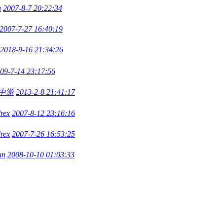
a
2007-8-7 20:22:34
2007-7-27 16:40:19
2018-9-16 21:34:26
09-7-14 23:17:56
中游
2013-2-8 21:41:17
drex
2007-8-12 23:16:16
drex
2007-7-26 16:53:25
un
2008-10-10 01:03:33