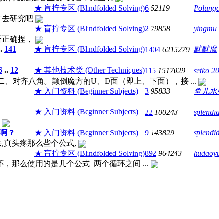
★ 盲拧专区 (Blindfolded Solving)
6
52119
Polung
有去研究吧
★ 盲拧专区 (Blindfolded Solving)
2
79858
yingmu
否正确捏，
..
141
★ 盲拧专区 (Blindfolded Solving)
默默魔
1404
6215279
6
..
12
★ 其他技术类 (Other Techniques)
115
1517029
setko
20
的发言：二、对齐八角。颠倒魔方的U、D面（即上、下面），接 ...
★ 入门资料 (Beginner Subjects)
3
95833
鱼儿水
★ 入门资料 (Beginner Subjects)
22
100243
splendi
些
啊？
★ 入门资料 (Beginner Subjects)
9
143829
splendi
,真头疼那么些个公式,
★ 盲拧专区 (Blindfolded Solving)
892
964243
hudaoy
环，那么使用的是几个公式 两个循环之间 ...