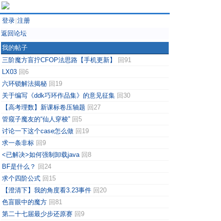
登录
注册
|
返回论坛
我的帖子
三阶魔方盲拧CFOP法思路【手机更新】
回91
LX03
回6
六环锁解法揭秘
回19
关于编写《ddk巧环作品集》的意见征集
回30
【高考理数】新课标卷压轴题
回27
管窥子魔友的“仙人穿梭”
回5
讨论一下这个case怎么做
回19
求一条非标
回9
<已解决>如何强制卸载java
回8
BF是什么？
回24
求个四阶公式
回15
【澄清下】我的角度看3.23事件
回20
色盲眼中的魔方
回81
第二十七届最少步还原赛
回9