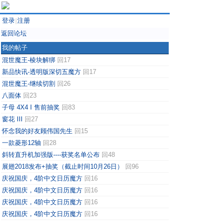
登录
注册
|
返回论坛
我的帖子
混世魔王-棱块解绑
回17
新品快讯-透明版深切五魔方
回17
混世魔王-继续切割
回26
八面体
回23
子母 4X4 I 售前抽奖
回83
窗花 III
回27
怀念我的好友顾伟国先生
回15
一款菱形12轴
回28
斜转直升机加强版----获奖名单公布
回48
展翅2018发布+抽奖（截止时间10月26日）
回96
庆祝国庆，4阶中文日历魔方
回16
庆祝国庆，4阶中文日历魔方
回16
庆祝国庆，4阶中文日历魔方
回16
庆祝国庆，4阶中文日历魔方
回16