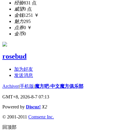
经验
831 点
威望
0 点
金钱
1251 ￥
魅力
295
点券
0 ￥
金币
0
rosebud
加为好友
发送消息
Archiver
|
手机版
|
魔方吧·中文魔方俱乐部
GMT+8, 2026-8-7 07:13
Powered by
Discuz!
X2
© 2001-2011
Comsenz Inc.
回顶部