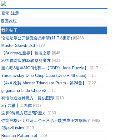
登录
注册
|
返回论坛
我的帖子
论坛勋章公开接受会员申请(11.7.8更新)
回463
Master Skewb 3x3
回29
【Audrey在魔界】包装之最
回48
20面体对应的32轴华丽魔方
回21
魔方吧8週年MOD比賽—【DDR's Jade Puzzle】
回17
Yaroslavskiy Dino Chop Cube (Dino + 48 cube)
回11
【4x4 改裝 Master Triangular Prism - 第24發】
回22
grigorusha Little Chop v2
回11
有谁敢造这种魔方，提供图形
回10
2个六轴十二面体
回17
这算9阶魔方还是5阶魔方
回39
你能严格证明红蓝二个三角形不能拼成正方形吗？
回92
2阶evil twins
回13
Russian Pattern set
回29