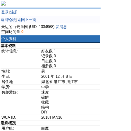
登录
注册
|
返回论坛
返回上一页
|
天边的白云乐园 (UID: 1334968)
发消息
空间访问量
0
个人资料
基本资料
统计信息:
好友数 1
记录数 0
日志数 0
相册数 0
性别:
男
生日:
2001 年 12 月 8 日
居住地:
湖北省 潜江市 潜江市
学历:
中学
兴趣爱好:
速度
破解
收藏
结构
DIY
WCA ID:
2018TIAN16
活跃概况
用户组:
白魔