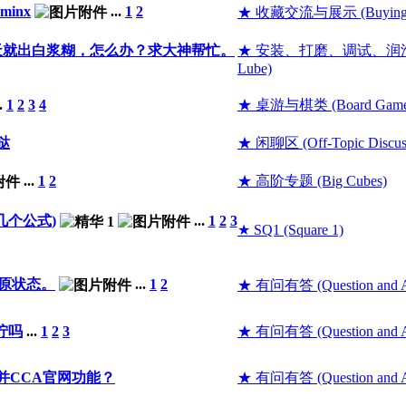
aminx
...
1
2
★ 收藏交流与展示 (Buying and
天就出白浆糊，怎么办？求大神帮忙。
★ 安装、打磨、调试、润滑 (Adju
Lube)
..
1
2
3
4
★ 桌游与棋类 (Board Game
哒
★ 闲聊区 (Off-Topic Discus
...
1
2
★ 高阶专题 (Big Cubes)
新几个公式)
...
1
2
3
★ SQ1 (Square 1)
原状态。
...
1
2
★ 有问有答 (Question and A
拧吗
...
1
2
3
★ 有问有答 (Question and A
并CCA官网功能？
★ 有问有答 (Question and A