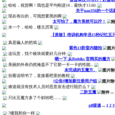
哈哈，祝贺啊！我也是平均刚进18，最快才13.60.
关于gan356的一个话
现在有白的，可我想要黑的啊
太可怕了，魔方竟然可以拧！
水一个，哈哈，楼主厉害
【质疑】培训机构学员15秒记忆五
真是骗人的把戏
紫色13阶室内随拍
这玩意，找个棱块就要好几分钟.
晒一下 从Rubiks 官网买的魔方
美丽的外表仍然掩盖不了它那一卡一卡的性能...
未完成的五魔方。
别看说明书了，直接看吧里的教程
[公告]增加新注册用户组
难道就没有技术人员对恶意攻击进行阻拦么？
二阶五魔
...
只比五魔方多了个斜转吧……
pll提速
...
1
2
3
7楼我和你一样