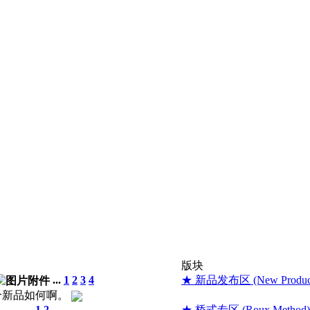
版块
...
1
2
3
4
★ 新品发布区 (New Product 
这个新品如何啊。
动……
...
1
2
★ 桥式专区 (Roux Method)