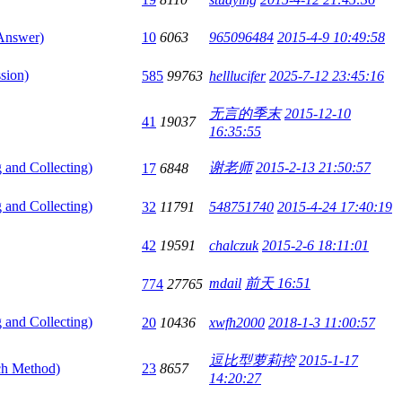
nswer)
10
6063
965096484
2015-4-9 10:49:58
sion)
585
99763
helllucifer
2025-7-12 23:45:16
无言的季末
2015-12-10
41
19037
16:35:55
 Collecting)
谢老师
2015-2-13 21:50:57
17
6848
 Collecting)
32
11791
548751740
2015-4-24 17:40:19
42
19591
chalczuk
2015-2-6 18:11:01
mdail
前天 16:51
774
27765
 Collecting)
20
10436
xwfh2000
2018-1-3 11:00:57
逗比型萝莉控
2015-1-17
h Method)
23
8657
14:20:27