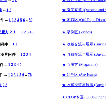
题
...
1
2
★ 有问有答 (Question and A
...
1
2
3
4
5
6
..
59
★ 闲聊区 (Off-Topic Discus
只魔方？！
...
1
2
3
4
5
★ 录像区 (Videos)
...
1
2
★ 收藏交流与展示 (Buying and
...
1
2
3
4
★ 收藏交流与展示 (Buying and
...
1
2
3
4
5
★ 五魔方 (Megaminx)
...
1
2
3
4
5
6
..
78
★ 站务区 (Site Issues)
1
2
3
★ 收藏交流与展示 (Buying and
★ CFOP专区 (CFOP/Fridric