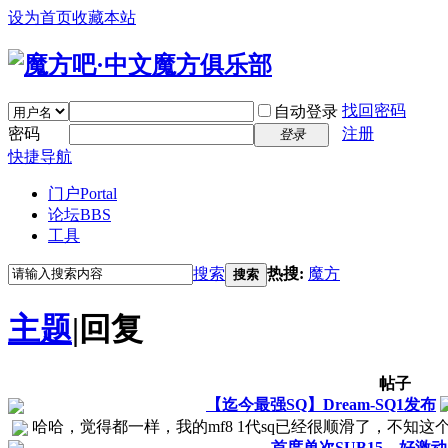
设为首页
收藏本站
找回密码
自动登录
密码
注册
登录
快捷导航
门户
Portal
论坛
BBS
工具
搜索
热搜:
魔方
搜索
主题
|
回复
帖子
【迄今最强SQ】Dream-SQ1发布
哈哈，觉得都一样，我的mf8 1代sq已经很顺滑了，不知
首度单次SUB15，好激