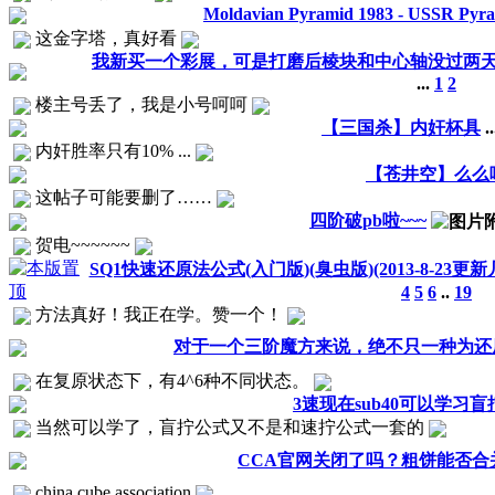
Moldavian Pyramid 1983 - USSR Pyr
这金字塔，真好看
我新买一个彩展，可是打磨后棱块和中心轴没过两
...
1
2
楼主号丢了，我是小号呵呵
【三国杀】内奸杯具
.
内奸胜率只有10% ...
【苍井空】么么
这帖子可能要删了……
四阶破pb啦~~~
贺电~~~~~~
SQ1快速还原法公式(入门版)(臭虫版)(2013-8-23更
4
5
6
..
19
方法真好！我正在学。赞一个！
对于一个三阶魔方来说，绝不只一种为还
在复原状态下，有4^6种不同状态。
3速现在sub40可以学习盲
当然可以学了，盲拧公式又不是和速拧公式一套的
CCA官网关闭了吗？粗饼能否合
china cube association