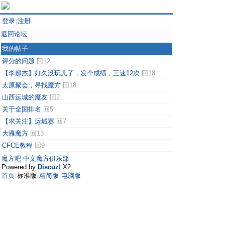
登录
注册
|
返回论坛
我的帖子
评分的问题
回12
【李超杰】好久没玩儿了，发个成绩，三速12次
回18
太原聚会，寻找魔方
回18
山西运城的魔友
回2
关于全国排名
回5
【求关注】运城赛
回7
大雁魔方
回13
CFCE教程
回9
魔方吧·中文魔方俱乐部
Powered by
Discuz!
X2
首页
标准版
精简版
电脑版
|
|
|