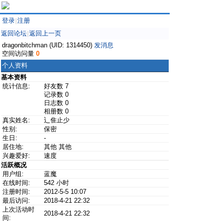
登录
注册
|
返回论坛
返回上一页
|
dragonbitchman (UID: 1314450)
发消息
空间访问量
0
个人资料
基本资料
统计信息:
好友数 7
记录数 0
日志数 0
相册数 0
真实姓名:
辶隹止少
性别:
保密
生日:
-
居住地:
其他 其他
兴趣爱好:
速度
活跃概况
用户组:
蓝魔
在线时间:
542 小时
注册时间:
2012-5-5 10:07
最后访问:
2018-4-21 22:32
上次活动时
2018-4-21 22:32
间: