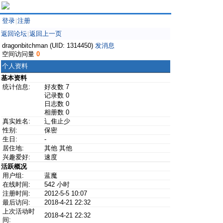
登录
注册
|
返回论坛
返回上一页
|
dragonbitchman (UID: 1314450)
发消息
空间访问量
0
个人资料
基本资料
统计信息:
好友数 7
记录数 0
日志数 0
相册数 0
真实姓名:
辶隹止少
性别:
保密
生日:
-
居住地:
其他 其他
兴趣爱好:
速度
活跃概况
用户组:
蓝魔
在线时间:
542 小时
注册时间:
2012-5-5 10:07
最后访问:
2018-4-21 22:32
上次活动时
2018-4-21 22:32
间: