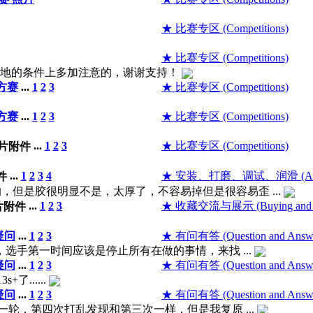
★ 比赛专区 (Competitions)
★ 比赛专区 (Competitions)
场地的条件上多加注意的，谢谢支持！
方赛
...
1
2
3
★ 比赛专区 (Competitions)
方赛
...
1
2
3
★ 比赛专区 (Competitions)
...
1
2
3
★ 比赛专区 (Competitions)
...
1
2
3
4
★ 安装、打磨、调试、润滑 (Adjust, 
的，但是胶很明显不是，太厚了，不容易掉但是很容易歪 ...
...
1
2
3
★ 收藏交流与展示 (Buying and Co
疑问
...
1
2
3
★ 有问有答 (Question and Answ
，选手第一时间应该是停止所有在做的事情，来找 ...
疑问
...
1
2
3
★ 有问有答 (Question and Answ
......
疑问
...
1
2
3
★ 有问有答 (Question and Answ
第一轮，第四次打乱发现和第三次一样，但是我复原 ...