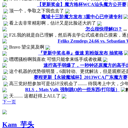
【更新奖金】魔方格杯WCA汕头魔方公开赛
顶一个，争取之下我也去了
魔域十三阶魔方发布 3重中心已申请专利
看上去非常精彩啊，估计又是比脸还大的了
怎么很快理解f2l？
...
F2L我的就是自己理解，然后再去学公式或者自己摸索，逐步改
Feliks Zemdegs 24.66 vs. Sebastian
Bravo 望尘莫及啊
『更新中奖名单』傲速 彩粉版发布 抽奖咯
嘿嘿骚粉啊我喜欢 可惜只能拿来练手或者收藏
速拧高手弱爆了，一秒钟还原魔方的高手
这个机器的优势很明显，6面转动、更优解法，但是观察还
赛程更新【永骏魔域杯】2013WCA广东魔方赛
高三党好想参加可是估计没机会了........ 待我考上中大
RLS，Mats Valk 强制跳O的一些东西(打印版）
天........ 这都赶得上ALL了
下一页
Kam_芋头