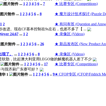
...
1
2
3
4
5
6
..
7
★ 比赛专区 (Competitions)
...
1
2
3
4
5
6
..
8
★ 魔方设计技术探讨 (Puzzle Des
1
2
★ 有问有答 (Question and Answ
进。现在CF基本控制在9s左右，也差不多了【 ...
 Weyer 24.67
...
1
2
★ 录像区 (Videos)
...
1
2
3
4
5
6
..
26
★ 新品发布区 (New Product Ann
出现了。
...
1
2
3
4
5
6
..
8
★ 录像区 (Videos)
是软肋，比起澳大利亚用LEGO做的解魔机器人差了不少
...
1
2
3
4
5
6
..
17
★ 比赛专区 (Competitions)
，少年与我齐刷广东赛可好？
...
1
2
3
4
5
6
..
9
★ CFOP专区 (CFOP/Fridrich Me