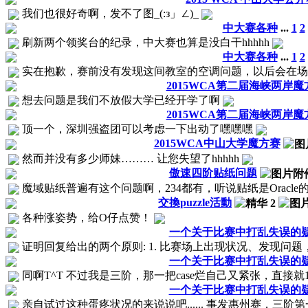
我们也很好奇啊，发不了图_(:з」∠)_
中大赛各种
...
1
2
刷新两个领奖台的纪录，中大赛也算是没白干hhhhh
中大赛各种
...
1
2
实在抱歉，赛前没有发现这间教室的空调问题，以后会在
2015WCA第二届海峡两岸魔
想去问题是我们不放假大学已经开学了啊
2015WCA第二届海峡两岸魔
顶一个，深圳强盗团可以考虑一下出动了嘿嘿嘿
2015WCA中山大学魔方赛
然而并没有多少师妹……… 让您失望了hhhhh
傲速四阶贴纸问题
魔域贴纸普遍有这个问题啊，234都有，听说贴纸是Oracle
交換puzzle活動
各种涨姿势，给O仔点赞！
一个关于比赛中打乱失误的
证明回复给出的两个原则: 1. 比赛场上出现状况、发现问题
一个关于比赛中打乱失误的
同啊T^T 不过我是三阶，那一把case烂自己又紧张，直接就13s+了
一个关于比赛中打乱失误的
亲自试过这种蛋疼状况的来说说吧...... 事发惠州赛，三阶