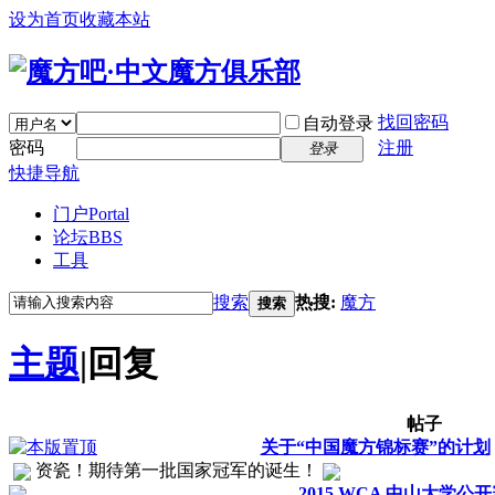
设为首页
收藏本站
找回密码
自动登录
密码
注册
登录
快捷导航
门户
Portal
论坛
BBS
工具
搜索
热搜:
魔方
搜索
主题
|
回复
帖子
关于“中国魔方锦标赛”的计划
资瓷！期待第一批国家冠军的诞生！
2015 WCA 中山大学公