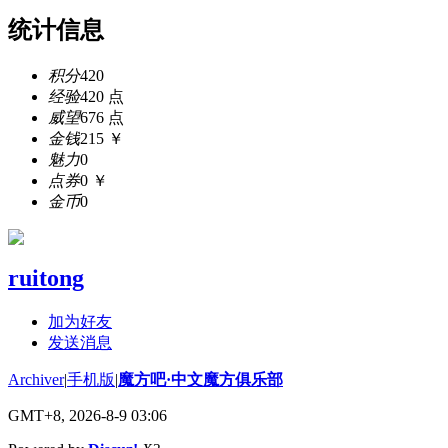
统计信息
积分
420
经验
420 点
威望
676 点
金钱
215 ￥
魅力
0
点券
0 ￥
金币
0
ruitong
加为好友
发送消息
Archiver
|
手机版
|
魔方吧·中文魔方俱乐部
GMT+8, 2026-8-9 03:06