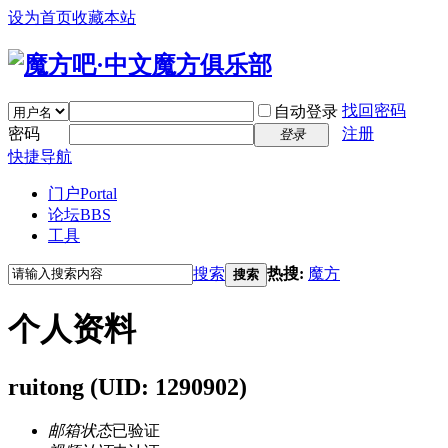
设为首页
收藏本站
找回密码
自动登录
密码
注册
登录
快捷导航
门户
Portal
论坛
BBS
工具
搜索
热搜:
魔方
搜索
个人资料
ruitong
(UID: 1290902)
邮箱状态
已验证