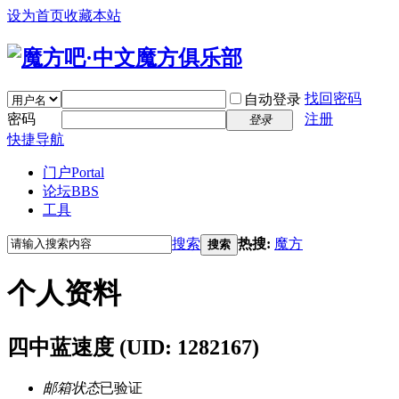
设为首页
收藏本站
找回密码
自动登录
密码
注册
登录
快捷导航
门户
Portal
论坛
BBS
工具
搜索
热搜:
魔方
搜索
个人资料
四中蓝速度
(UID: 1282167)
邮箱状态
已验证