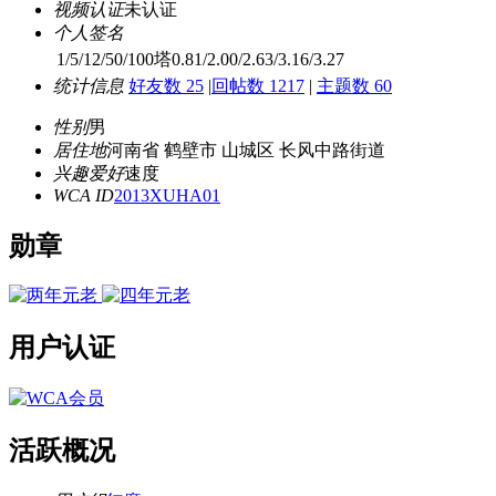
视频认证
未认证
个人签名
1/5/12/50/100塔0.81/2.00/2.63/3.16/3.27
统计信息
好友数 25
|
回帖数 1217
|
主题数 60
性别
男
居住地
河南省 鹤壁市 山城区 长风中路街道
兴趣爱好
速度
WCA ID
2013XUHA01
勋章
用户认证
活跃概况