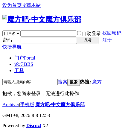
设为首页
收藏本站
找回密码
自动登录
密码
注册
登录
快捷导航
门户
Portal
论坛
BBS
工具
搜索
热搜:
魔方
搜索
抱歉，您尚未登录，无法进行此操作
Archiver
|
手机版
|
魔方吧·中文魔方俱乐部
GMT+8, 2026-8-8 12:53
Powered by
Discuz!
X2