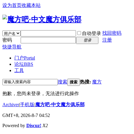
设为首页
收藏本站
找回密码
自动登录
密码
注册
登录
快捷导航
门户
Portal
论坛
BBS
工具
搜索
热搜:
魔方
搜索
抱歉，您尚未登录，无法进行此操作
Archiver
|
手机版
|
魔方吧·中文魔方俱乐部
GMT+8, 2026-8-7 04:52
Powered by
Discuz!
X2