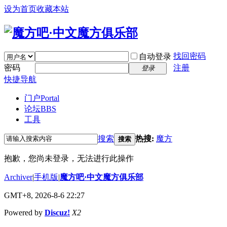
设为首页
收藏本站
找回密码
自动登录
密码
注册
登录
快捷导航
门户
Portal
论坛
BBS
工具
搜索
热搜:
魔方
搜索
抱歉，您尚未登录，无法进行此操作
Archiver
|
手机版
|
魔方吧·中文魔方俱乐部
GMT+8, 2026-8-6 22:27
Powered by
Discuz!
X2