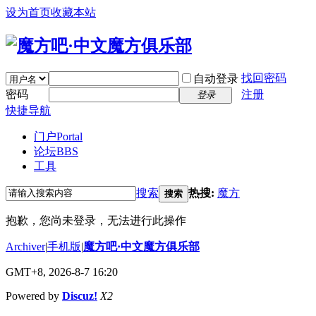
设为首页
收藏本站
找回密码
自动登录
密码
注册
登录
快捷导航
门户
Portal
论坛
BBS
工具
搜索
热搜:
魔方
搜索
抱歉，您尚未登录，无法进行此操作
Archiver
|
手机版
|
魔方吧·中文魔方俱乐部
GMT+8, 2026-8-7 16:20
Powered by
Discuz!
X2