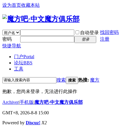
设为首页
收藏本站
找回密码
自动登录
密码
注册
登录
快捷导航
门户
Portal
论坛
BBS
工具
搜索
热搜:
魔方
搜索
抱歉，您尚未登录，无法进行此操作
Archiver
|
手机版
|
魔方吧·中文魔方俱乐部
GMT+8, 2026-8-8 15:00
Powered by
Discuz!
X2