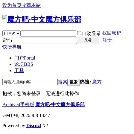
设为首页
收藏本站
找回密码
自动登录
密码
注册
登录
快捷导航
门户
Portal
论坛
BBS
工具
搜索
热搜:
魔方
搜索
抱歉，您尚未登录，无法进行此操作
Archiver
|
手机版
|
魔方吧·中文魔方俱乐部
GMT+8, 2026-8-8 13:47
Powered by
Discuz!
X2