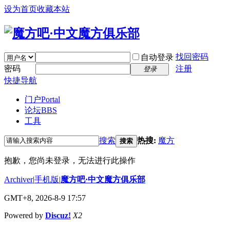
设为首页
收藏本站
找回密码
自动登录
密码
注册
登录
快捷导航
门户
Portal
论坛
BBS
工具
搜索
热搜:
魔方
搜索
抱歉，您尚未登录，无法进行此操作
Archiver
|
手机版
|
魔方吧·中文魔方俱乐部
GMT+8, 2026-8-9 17:57
Powered by
Discuz!
X2