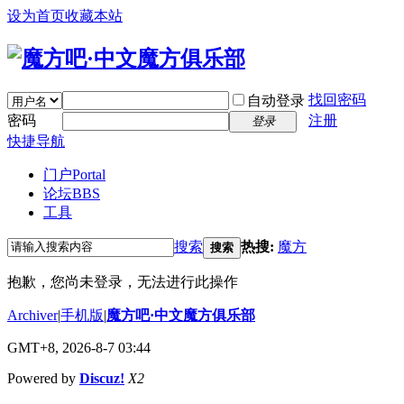
设为首页
收藏本站
找回密码
自动登录
密码
注册
登录
快捷导航
门户
Portal
论坛
BBS
工具
搜索
热搜:
魔方
搜索
抱歉，您尚未登录，无法进行此操作
Archiver
|
手机版
|
魔方吧·中文魔方俱乐部
GMT+8, 2026-8-7 03:44
Powered by
Discuz!
X2