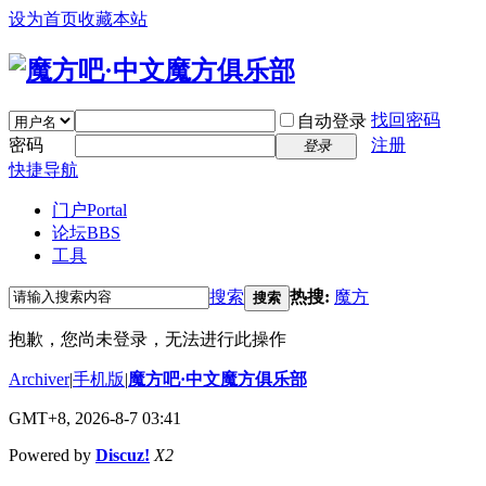
设为首页
收藏本站
找回密码
自动登录
密码
注册
登录
快捷导航
门户
Portal
论坛
BBS
工具
搜索
热搜:
魔方
搜索
抱歉，您尚未登录，无法进行此操作
Archiver
|
手机版
|
魔方吧·中文魔方俱乐部
GMT+8, 2026-8-7 03:41
Powered by
Discuz!
X2