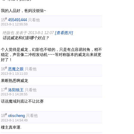
我的人品好，爸妈没烦恼~
#
15
455491444
只看他
2013-8-1 12:55:59
绝版包 发表于 2013-8-1 12:07
[查看图片]
话说威龙和幻影哪个好点？
个人觉得是威龙，幻影也不错的，只是有点容易转角，稍不
稳定，声音像二冲程发动机~~~等对称版本的威龙出来就更
好了！
#
16
恶魔之眼
只看他
2013-8-1 13:11:03
果断熟悉啊威龙
#
17
洛阳狼王
只看他
2013-8-1 14:28:55
话说魔域到底让不让比赛
#
18
otischeng
只看他
2013-8-1 14:54:49
樓主真幸運.