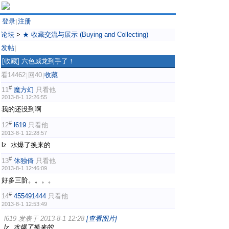
登录
注册
|
论坛
>
★ 收藏交流与展示 (Buying and Collecting)
发帖
|
[收藏]
六色威龙到手了！
看14462
回40
收藏
|
|
#
11
魔方幻
只看他
2013-8-1 12:26:55
我的还没到啊
#
12
l619
只看他
2013-8-1 12:28:57
lz 水爆了换来的
#
13
休独倚
只看他
2013-8-1 12:46:09
好多三阶。。。。
#
14
455491444
只看他
2013-8-1 12:53:49
l619 发表于 2013-8-1 12:28
[查看图片]
lz 水爆了换来的