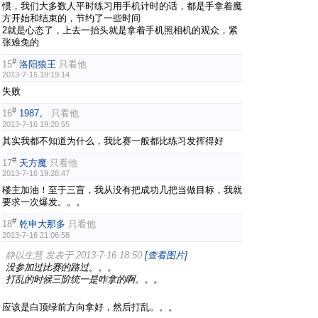
惯，我们大多数人平时练习用手机计时的话，都是手拿着魔
方开始和结束的，节约了一些时间
2就是心态了，上去一抬头就是拿着手机照相机的观众，紧
张难免的
#
15
洛阳狼王
只看他
2013-7-16 19:19:14
失败
#
16
1987。
只看他
2013-7-16 19:20:55
其实我都不知道为什么，我比赛一般都比练习发挥得好
#
17
天方魔
只看他
2013-7-16 19:28:47
楼主加油！至于三盲，我从没有把成功几把当做目标，我就
要求一次爆发。。。
#
18
乾申大那多
只看他
2013-7-16 21:06:58
静以生慧 发表于 2013-7-16 18:50
[查看图片]
没参加过比赛的路过。。。
打乱的时候三阶统一是咋拿的啊。。。
应该是白顶绿前方向拿好，然后打乱。。。