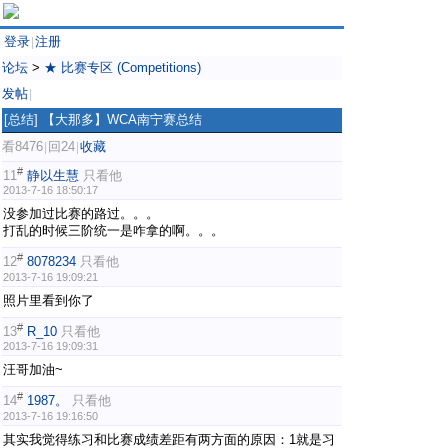
登录
注册
|
论坛
>
★ 比赛专区 (Competitions)
发帖
|
[总结]
【大那多】WCA南宁赛总结
看8476
回24
收藏
|
|
#
11
静以生慧
只看他
2013-7-16 18:50:17
没参加过比赛的路过。。。
打乱的时候三阶统一是咋拿的啊。。。
#
12
8078234
只看他
2013-7-16 19:09:21
照片里看到你了
#
13
R_10
只看他
2013-7-16 19:09:31
汪哥加油~
#
14
1987。
只看他
2013-7-16 19:16:50
其实我觉得练习和比赛成绩差距有两方面的原因：1就是习