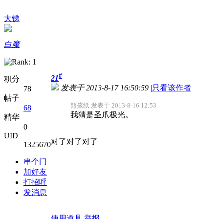
大锑
白魔
#
21
积分
发表于 2013-8-17 16:50:59
|
只看该作者
78
帖子
熊孩纸 发表于 2013-8-16 12:53
68
我猜是圣爪极光。
精华
0
UID
对了对了对了
1325670
串个门
加好友
打招呼
发消息
使用道具
举报