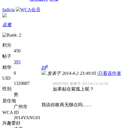
Iudicia
蓝魔
积分
450
帖子
395
#
精华
23
0
发表于 2014-4-2 23:49:05
|
只看该作者
UID
1329887
88607061 发表于 2013-6-11 14:34
性别
如果贴在紫孤上呢？
男
居住地
我说你敢再无聊点吗……
广州市
WCA ID
2014YANG01
兴趣爱好