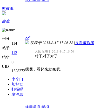
熊孩纸
白魔
#
22
积分
发表于 2013-8-17 17:06:53
|
只看该作者
114
帖子
大锑 发表于 2013-8-17 16:50
112
对了对了对了
精华
0
UID
嘿嘿，看起来就像呢。
1328272
串个门
加好友
打招呼
发消息
使用道具
举报