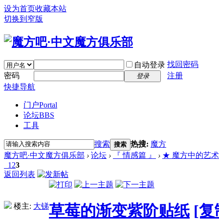
设为首页
收藏本站
切换到窄版
找回密码
自动登录
密码
注册
登录
快捷导航
门户
Portal
论坛
BBS
工具
搜索
热搜:
魔方
搜索
魔方吧·中文魔方俱乐部
›
论坛
›
『 情感篇 』
›
★ 魔方中的艺术 (C
1
2
3
返回列表
楼主:
大锑
草莓的渐变紫阶贴纸
[复