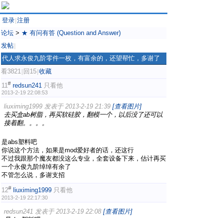
登录
注册
|
论坛
>
★ 有问有答 (Question and Answer)
发帖
|
代人求永俊九阶零件一枚，有富余的，还望帮忙，多谢了
看3821
回15
收藏
|
|
#
11
redsun241
只看他
2013-2-19 22:08:53
liuximing1999 发表于 2013-2-19 21:39
[查看图片]
去买盒ab树脂，再买软硅胶，翻模一个，以后没了还可以
接着翻。。。。
是abs塑料吧
你说这个方法，如果是mod爱好者的话，还这行
不过我跟那个魔友都没这么专业，全套设备下来，估计再买
一个永俊九阶绰绰有余了
不管怎么说，多谢支招
#
12
liuximing1999
只看他
2013-2-19 22:17:30
redsun241 发表于 2013-2-19 22:08
[查看图片]