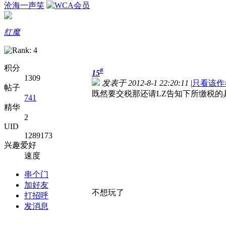
沧海一声笑
红魔
积分
#
15
1309
发表于 2012-8-1 22:20:11
|
只看该作
帖子
既然要交税那还请LZ告知下所缴税
741
精华
2
UID
1289173
兴趣爱好
速度
串个门
加好友
不想玩了
打招呼
发消息