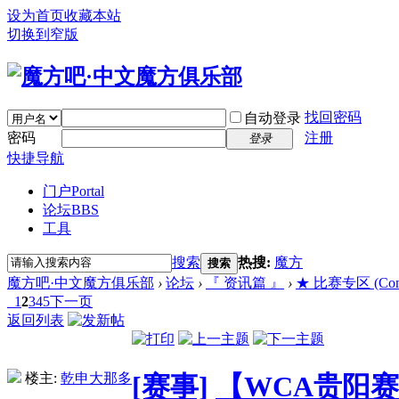
设为首页
收藏本站
切换到窄版
找回密码
自动登录
密码
注册
登录
快捷导航
门户
Portal
论坛
BBS
工具
搜索
热搜:
魔方
搜索
魔方吧·中文魔方俱乐部
›
论坛
›
『 资讯篇 』
›
★ 比赛专区 (Compe
1
2
3
4
5
下一页
返回列表
楼主:
乾申大那多
[赛事]
【WCA贵阳