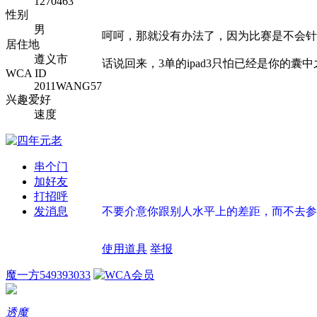
1270463
性别
男
呵呵，那就没有办法了，因为比赛是不会针
居住地
遵义市
话说回来，3单的ipad3只怕已经是你的囊
WCA ID
2011WANG57
兴趣爱好
速度
串个门
加好友
打招呼
发消息
不要介意你跟别人水平上的差距，而不去参
使用道具
举报
魔一方549393033
透魔