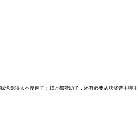
也觉得太不厚道了；15万都赞助了，还有必要从获奖选手哪里讨 