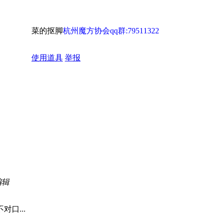
菜的抠脚
杭州魔方协会qq群:79511322
使用道具
举报
编辑
口...