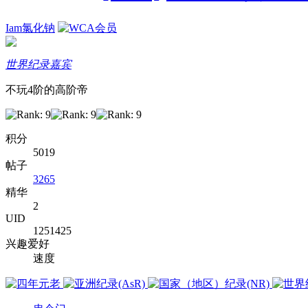
Iam氯化钠
世界纪录嘉宾
不玩4阶的高阶帝
积分
5019
帖子
3265
精华
2
UID
1251425
兴趣爱好
速度