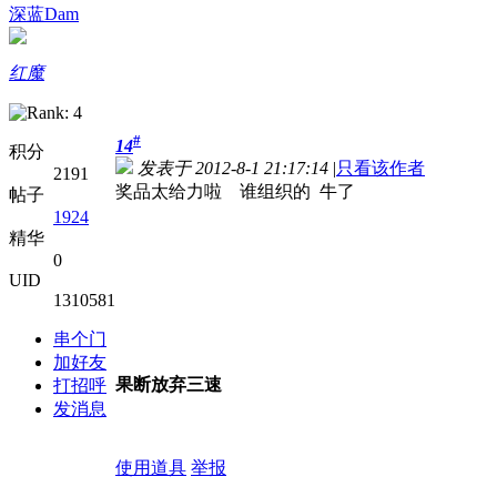
深蓝Dam
红魔
#
14
积分
发表于 2012-8-1 21:17:14
|
只看该作者
2191
奖品太给力啦 谁组织的 牛了
帖子
1924
精华
0
UID
1310581
串个门
加好友
果断放弃三速
打招呼
发消息
使用道具
举报