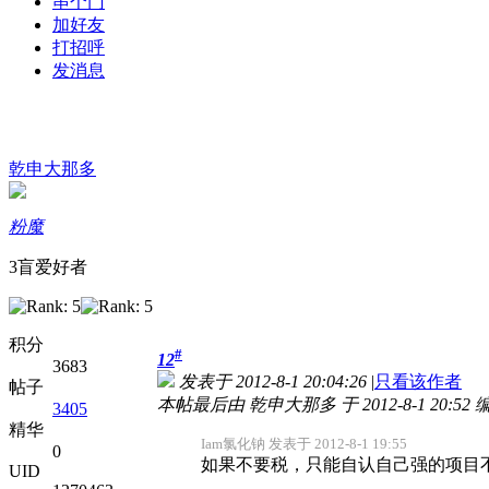
串个门
加好友
打招呼
发消息
乾申大那多
粉魔
3盲爱好者
积分
#
12
3683
发表于 2012-8-1 20:04:26
|
只看该作者
帖子
本帖最后由 乾申大那多 于 2012-8-1 20:52 
3405
精华
Iam氯化钠 发表于 2012-8-1 19:55
0
如果不要税，只能自认自己强的项目不对
UID