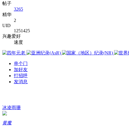
帖子
3265
精华
2
UID
1251425
兴趣爱好
速度
串个门
加好友
打招呼
发消息
冰凌雨珊
黄魔