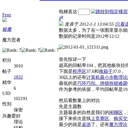
电梯直达
Fenz
#
1
发表于 2012-1-1 13:04:55
|
只看
银魔
数据太多，为了在一张图里显示就
数据的记录时间是2012年12:12
魔方思者
首先惊讶一下
积分
超高的回帖率104，把其他板块
3010
帖子
下面是
程序区
37.6和
推箱子
37.0，
1832
30以上的还有
计算机最小步数理论
精华
最低的是
巧环巧扣、拼锁拆锁难题
6
作为参考的依据，平均回帖率是19.
UID
102191
然后看数量上的对比
性别
先是主题数
保密
主题最多的自然是我们的
闲聊区
，
兴趣爱好
接下来依次是线
上竞赛区
、
购买交
理论
最少的就是
桌游
了。还有
魔方理论
结构