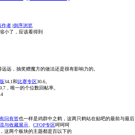
该作者
|
倒序浏览
缩小了，应该看得到
拉得远远，抽奖赠魔方的做法还是很有影响力的。
版
34.1和
比赛专区
30.6。
9.7，唯一的个位数回帖率。
4
有问有答
也一样是鸡群中之鹤，这两只鹤站在贴吧的最前与最后
流与收藏展示
、
CFOP专区
呵呵呵
，这两个板块的主题都是百以下的