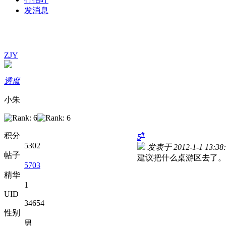
发消息
ZJY
透魔
小朱
#
积分
5
5302
发表于 2012-1-1 13:38:
帖子
建议把什么桌游区去了。
5703
精华
1
UID
34654
性别
男