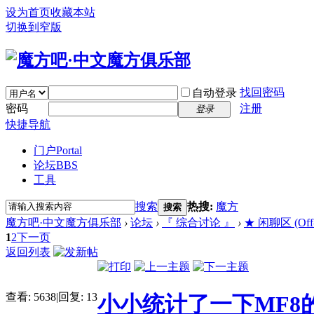
设为首页
收藏本站
切换到窄版
找回密码
自动登录
密码
注册
登录
快捷导航
门户
Portal
论坛
BBS
工具
搜索
热搜:
魔方
搜索
魔方吧·中文魔方俱乐部
›
论坛
›
『 综合讨论 』
›
★ 闲聊区 (Off-T
1
2
下一页
返回列表
查看:
5638
|
回复:
13
小小统计了一下MF8