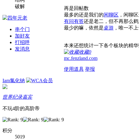
破解
再是回帖数
最多的还是我们的
闲聊区
，闲聊区
有问有答
还是老二，但不再那么鹤
最少的嘛，依然是
桌游
，唯一不上
串个门
加好友
打招呼
本来还想统计一下各个板块的精华
发消息
收藏
0
mc.fenzland.com
使用道具
举报
Iam氯化钠
世界纪录嘉宾
不玩4阶的高阶帝
积分
5019