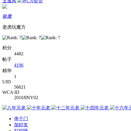
玉逸风
银魔
老虎玩魔方
积分
4482
帖子
4196
精华
1
UID
56621
WCA ID
2010JINY02
串个门
加好友
打招呼