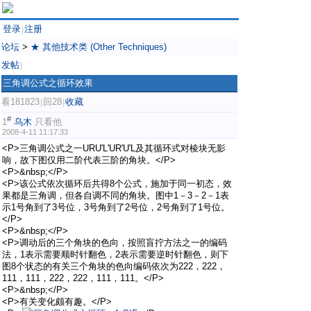
登录
注册
|
论坛
>
★ 其他技术类 (Other Techniques)
发帖
|
三角调公式之循环效果
看181823
回28
收藏
|
|
#
1
乌木
只看他
2008-4-11 11:17:33
<P>三角调公式之一URU'L'UR'U'L及其循环式对棱块无影
响，故下图仅用二阶代表三阶的角块。</P>
<P>&nbsp;</P>
<P>该公式依次循环后共得8个公式，施加于同一初态，效
果都是三角调，但各自调不同的角块。图中1－3－2－1表
示1号角到了3号位，3号角到了2号位，2号角到了1号位。
</P>
<P>&nbsp;</P>
<P>调动后的三个角块的色向，按照盲拧方法之一的编码
法，1表示需要顺时针翻色，2表示需要逆时针翻色，则下
图8个状态的有关三个角块的色向编码依次为222，222，
111，111，222，222，111，111。</P>
<P>&nbsp;</P>
<P>有关变化颇有趣。</P>