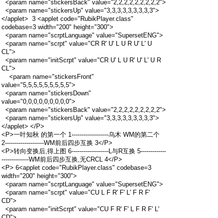
<param name="stickersBack" value="2,2,2,2,2,2,2,2,2">
<param name="stickersUp" value="3,3,3,3,3,3,3,3,3">
</applet> 3 <applet code="RubikPlayer.class"
codebase=3 width="200" height="300">
<param name="scrptLanguage" value="SupersetENG">
<param name="scrpt" value="CR R' U' L U R U' L' U
CL">
<param name="initScrpt" value="CR U' L U R' U' L' U R
CL">
<param name="stickersFront"
value="5,5,5,5,5,5,5,5,5">
<param name="stickersDown"
value="0,0,0,0,0,0,0,0,0">
<param name="stickersBack" value="2,2,2,2,2,2,2,2,2">
<param name="stickersUp" value="3,3,3,3,3,3,3,3,3">
</applet> </P>
<P>一叶知秋 的第一个 1-------------------乌木 WM的第二个
2--------------------WM前后四步互换 3</P>
<P>转向变换后,得上图 6-------------------L与R互换 5-------------
--------------WM前后四步互换,无CRCL 4</P>
<P> 6<applet code="RubikPlayer.class" codebase=3
width="200" height="300">
<param name="scrptLanguage" value="SupersetENG">
<param name="scrpt" value="CU L F R' F' L' F R F'
CD">
<param name="initScrpt" value="CU F R' F' L F R F' L'
CD">