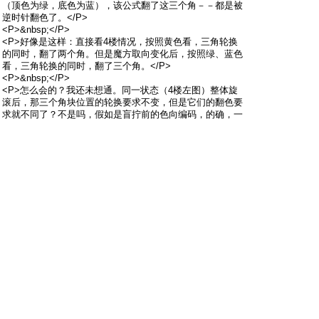
（顶色为绿，底色为蓝），该公式翻了这三个角－－都是被
逆时针翻色了。</P>
<P>&nbsp;</P>
<P>好像是这样：直接看4楼情况，按照黄色看，三角轮换
的同时，翻了两个角。但是魔方取向变化后，按照绿、蓝色
看，三角轮换的同时，翻了三个角。</P>
<P>&nbsp;</P>
<P>怎么会的？我还未想通。同一状态（4楼左图）整体旋
滚后，那三个角块位置的轮换要求不变，但是它们的翻色要
求就不同了？不是吗，假如是盲拧前的色向编码，的确，一
是“1号角编码为1，4号角编码为2”，另一是“4、5、8号角都
编码为2”。</P>
<P>&nbsp;</P>
<P>下面对照一下：</P>
<P>&nbsp;</P>
<applet code="RubikPlayer.class" codebase=3
width="250" height="250">
<param name="ColorTable"
value="0xf8f8f8,0x00732f,0xff4400,0xffd200,0x003373,0x
8c000f,0x858585">
<param name="scrptLanguage" value="SupersetENG">
<param name="scrpt" value="F R B' R' F' R B R' ">
<param name="beta" value="28">
<param name="stickersFront" value="5,5,4,5,5,5,5,5,5">
<param name="stickersRight" value="3,1,1,1,1,1,1,1,1">
<param name="stickersDown"