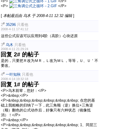
<P>
</P>
<P>
</P>
[
本帖最后由 乌木 于 2008-4-11 12:32 编辑
]
#
2
35296
只看他
2008-4-11 17:41:12
这些公式应该可以应用到4阶（高阶）心块还原
#
3
乌木
只看他
2008-4-11 21:29:24
回复 2# 的帖子
是的，只要把Ｒ改为ＭＲ，Ｌ改为ＭＬ，等等，Ｕ、Ｕ＇不
要改。
#
4
一叶知秋
只看他
2008-4-14 19:32:18
回复 1# 的帖子
<P>乌木前辈，您好：</P>
<P>&nbsp;</P>
<P>&nbsp;&nbsp;&nbsp;&nbsp;&nbsp;&nbsp; 在您的基
础上我粗略的归纳了一下，此三角顺（逆）换位+三角逆
（顺）翻色的公式动作后，好像只有六种状态（镜像抵
消）！</P>
<P>&nbsp;</P>
<P>&nbsp;&nbsp;&nbsp;&nbsp;&nbsp;&nbsp; 1、同层三