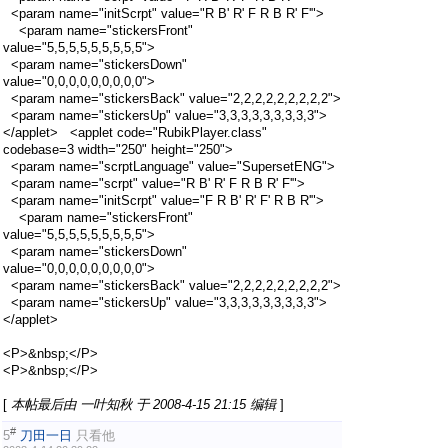
<param name="initScrpt" value="R B' R' F R B R' F'">
<param name="stickersFront"
value="5,5,5,5,5,5,5,5,5">
<param name="stickersDown"
value="0,0,0,0,0,0,0,0,0">
<param name="stickersBack" value="2,2,2,2,2,2,2,2,2">
<param name="stickersUp" value="3,3,3,3,3,3,3,3,3">
</applet> <applet code="RubikPlayer.class"
codebase=3 width="250" height="250">
<param name="scrptLanguage" value="SupersetENG">
<param name="scrpt" value="R B' R' F R B R' F'">
<param name="initScrpt" value="F R B' R' F' R B R'">
<param name="stickersFront"
value="5,5,5,5,5,5,5,5,5">
<param name="stickersDown"
value="0,0,0,0,0,0,0,0,0">
<param name="stickersBack" value="2,2,2,2,2,2,2,2,2">
<param name="stickersUp" value="3,3,3,3,3,3,3,3,3">
</applet>
<P>&nbsp;</P>
<P>&nbsp;</P>
[
本帖最后由 一叶知秋 于 2008-4-15 21:15 编辑
]
#
5
刀田一日
只看他