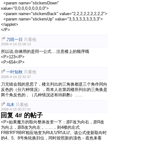
<param name="stickersDown"
value="0,0,0,0,0,0,0,0,0">
<param name="stickersBack" value="2,2,2,2,2,2,2,2,2">
<param name="stickersUp" value="3,3,3,3,3,3,3,3,3">
</applet>
</P>
#
7
刀田一日
只看他
2008-4-14 22:08:13
所以说,你俩用的是同一公式....注意楼上的顺序哦
<P>123</P>
<P>654</P>
#
8
一叶知秋
只看他
2008-4-14 22:32:37
刀兄错会我的意思了，楼主列出的三角换都是三个角作同向
反色的（分六种情况），而本人在第四楼所列出的三角换是
两个角反色的，（几种情况还有待斟酌）……
#
9
乌木
只看他
2008-4-15 00:37:41
回复 4# 的帖子
<P>如果魔方的取向整体改变一下：原F改为向右，原R改
为向上，原B改为向左，……，则4楼的左式
FRB'R'F'RBR'相应地变为RUL'U'R'ULU'。该公式使新取向时
的4、5、8号角轮换归位，同时按照新的顶色－底色来看