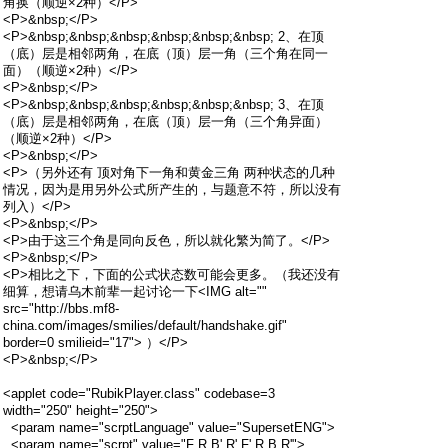
角换（顺逆×2种）</P>
<P>&nbsp;</P>
<P>&nbsp;&nbsp;&nbsp;&nbsp;&nbsp;&nbsp; 2、在顶
（底）层是相邻两角，在底（顶）层一角（三个角在同一
面）（顺逆×2种）</P>
<P>&nbsp;</P>
<P>&nbsp;&nbsp;&nbsp;&nbsp;&nbsp;&nbsp; 3、在顶
（底）层是相邻两角，在底（顶）层一角（三个角异面）
（顺逆×2种）</P>
<P>&nbsp;</P>
<P>（另外还有 顶对角下一角和黄金三角 两种状态的几种
情况，因为是用另外公式所产生的，与题意不符，所以没有
列入）</P>
<P>&nbsp;</P>
<P>由于这三个角是同向反色，所以就化繁为简了。</P>
<P>&nbsp;</P>
<P>相比之下，下面的公式状态数可能会更多。（我还没有
细算，想请乌木前辈一起讨论一下<IMG alt=""
src="http://bbs.mf8-
china.com/images/smilies/default/handshake.gif"
border=0 smilieid="17"> ）</P>
<P>&nbsp;</P>
<applet code="RubikPlayer.class" codebase=3
width="250" height="250">
<param name="scrptLanguage" value="SupersetENG">
<param name="scrpt" value="F R B' R' F' R B R'">