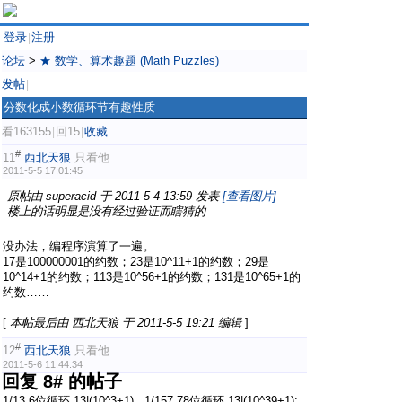
登录
注册
|
论坛
>
★ 数学、算术趣题 (Math Puzzles)
发帖
|
分数化成小数循环节有趣性质
看163155
回15
收藏
|
|
#
11
西北天狼
只看他
2011-5-5 17:01:45
原帖由
superacid
于 2011-5-4 13:59 发表
[查看图片]
楼上的话明显是没有经过验证而瞎猜的
没办法，编程序演算了一遍。
17是100000001的约数；23是10^11+1的约数；29是
10^14+1的约数；113是10^56+1的约数；131是10^65+1的
约数……
[
本帖最后由 西北天狼 于 2011-5-5 19:21 编辑
]
#
12
西北天狼
只看他
2011-5-6 11:44:34
回复 8# 的帖子
1/13,6位循环,13|(10^3+1), 1/157,78位循环,13|(10^39+1);