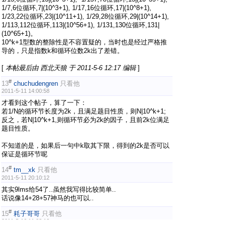
1/7,6位循环,7|(10^3+1), 1/17,16位循环,17|(10^8+1),
1/23,22位循环,23|(10^11+1), 1/29,28位循环,29|(10^14+1),
1/113,112位循环,113|(10^56+1), 1/131,130位循环,131|
(10^65+1)。
10^k+1型数的整除性是不容置疑的，当时也是经过严格推
导的，只是指数k和循环位数2k出了差错。
[
本帖最后由 西北天狼 于 2011-5-6 12:17 编辑
]
#
13
chuchudengren
只看他
2011-5-11 14:00:58
才看到这个帖子，算了一下：
若1/N的循环节长度为2k，且满足题目性质，则N|10^k+1;
反之，若N|10^k+1,则循环节必为2k的因子，且前2k位满足
题目性质。
不知道的是，如果后一句中k取其下限，得到的2k是否可以
保证是循环节呢
#
14
tm__xk
只看他
2011-5-11 20:10:12
其实9lms给54了..虽然我写得比较简单..
话说像14+28+57神马的也可以..
#
15
耗子哥哥
只看他
2011-5-16 11:23:13