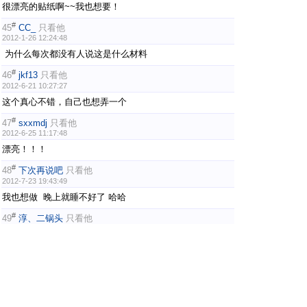
很漂亮的贴纸啊~~我也想要！
#
45
CC_
只看他
2012-1-26 12:24:48
为什么每次都没有人说这是什么材料
#
46
jkf13
只看他
2012-6-21 10:27:27
这个真心不错，自己也想弄一个
#
47
sxxmdj
只看他
2012-6-25 11:17:48
漂亮！！！
#
48
下次再说吧
只看他
2012-7-23 19:43:49
我也想做 晚上就睡不好了 哈哈
#
49
淳、二锅头
只看他
2013-2-22 15:44:20
很好。很强大··
#
50
林家小源
只看他
2013-2-22 16:11:41
本帖最后由 林家小源 于 2013-2-22 16:13 编辑