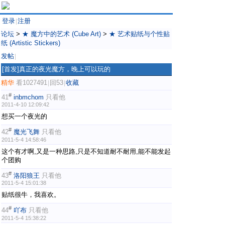
登录
注册
|
论坛
>
★ 魔方中的艺术 (Cube Art)
>
★ 艺术贴纸与个性贴
纸 (Artistic Stickers)
发帖
|
[首发]真正的夜光魔方，晚上可以玩的
精华
看1027491
回53
收藏
|
|
#
41
inbmchom
只看他
2011-4-10 12:09:42
想买一个夜光的
#
42
魔光飞舞
只看他
2011-5-4 14:58:46
这个有才啊,又是一种思路,只是不知道耐不耐用,能不能发起
个团购
#
43
洛阳狼王
只看他
2011-5-4 15:01:38
贴纸很牛，我喜欢。
#
44
吖布
只看他
2011-5-4 15:38:22