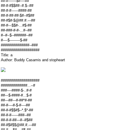
##-#-------$#----##
##-#-#$$##--#.$--##
##-#-#------####-##
##-#-##-##-$#--#$##
##-#$#-$@##.#.---##
##-#---$$#-...#$-##
##-###-#-#-...#--##
#--#--$--######--##
#----$---------$-##
##############--###
###################
Title: a
Author: Buddy Casamis and stopheart
###################
#############...--#
###----####-$-..#-#
##---$-####-#...$-#
##---##---#-##*#-##
##-#----#-$-#----##
##-#-#$$#$--*.$*-##
##-#-#------###--##
##-#-#-##---#--#$##
##-#$#$$@##.#.---##
##-#----$#-...#$-##