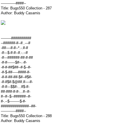
-------------####--
Title: Bugs550 Collection - 287
Author: Buddy Casamis
---------##########
--######-#--#..---#
-##----#-#--*.-.#-#
-#---$-#-#--#.-.--#
-#---######-##-#-##
-#-#-------$#--.-#-
-#-#-##$##--#-$--#-
-#-$-##-----####-#-
-#-#-##-##-$#--#$#-
-#-#$#-$@##.#----#-
-#-#---$$#-...#$-#-
##-###-#-#-...#--#-
#--#--$--######--#-
#-.--$---------$-#-
##############--##-
-------------####--
Title: Bugs550 Collection - 288
Author: Buddy Casamis