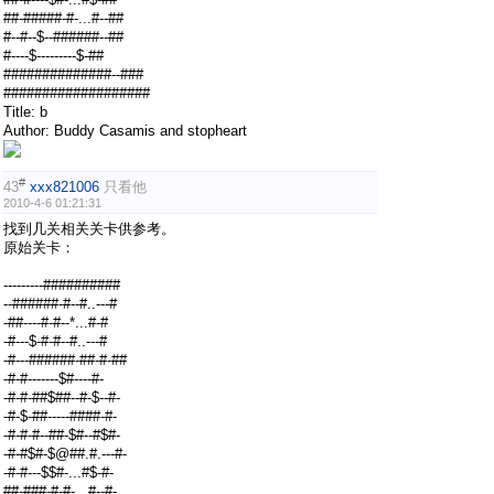
##-#####-#-...#--##
#--#--$--######--##
#----$---------$-##
##############--###
###################
Title: b
Author: Buddy Casamis and stopheart
#
43
xxx821006
只看他
2010-4-6 01:21:31
找到几关相关关卡供参考。
原始关卡：
---------##########
--######-#--#..---#
-##----#-#--*...#-#
-#---$-#-#--#..---#
-#---######-##-#-##
-#-#-------$#----#-
-#-#-##$##--#-$--#-
-#-$-##-----####-#-
-#-#-#--##-$#--#$#-
-#-#$#-$@##.#.---#-
-#-#---$$#-...#$-#-
##-###-#-#-...#--#-