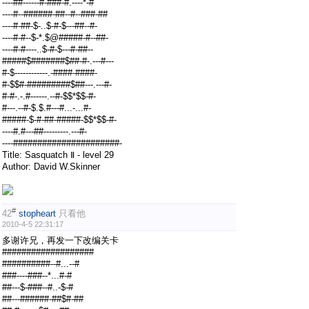
----##------#-###-#.----*-#
----#--######-##--#--###-##
----#-##-$-..$-#-$---##--#-
----#-#--$-*.$@#####-#--##-
----#-#----..$-#-$---#-##--
#####$#######$##-#-.---#---
#-$------------.-####-####-
#-$$#-#########$##---.---#-
#-#-.-.#------.--#-$$*$$-#-
#---.--#-$.$.#---#...-...#-
#####-$-#-##-#####-$$*$$-#-
----#.#---##---------.---#-
----######################-
Title: Sasquatch Ⅱ - level 29
Author: David W.Skinner
#
42
stopheart
只看他
2010-4-5 22:31:17
多谢许兄，再发一下改编关卡
###################
##########--#...--#
###----###--*...#-#
##---$-###--#..-$-#
##---######-##$#-##