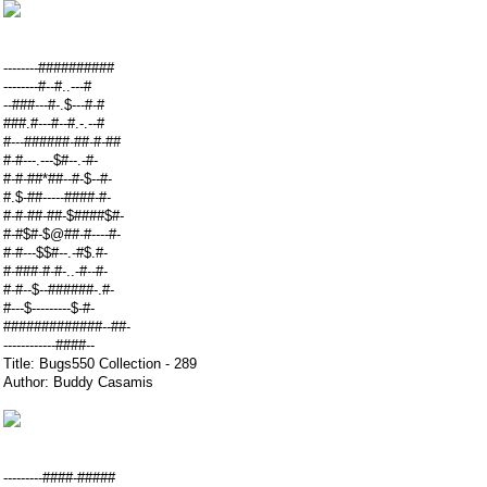
--------##########
--------#--#..---#
--###---#-.$---#-#
###.#---#--#.-.--#
#---######-##-#-##
#-#---.---$#--.-#-
#-#-##*##--#-$--#-
#.$-##-----####-#-
#-#-##-##-$####$#-
#-#$#-$@##-#----#-
#-#---$$#--.-#$.#-
#-###-#-#-..-#--#-
#-#--$--######-.#-
#---$---------$-#-
#############--##-
------------####--
Title: Bugs550 Collection - 289
Author: Buddy Casamis
---------####-#####