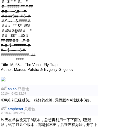
-#---$-#-#--#..---#
-#---######-##-#-##
-#-#-------$#----#-
-#-#-##$##--#-$--#-
-#-$-##---$-####-#-
-#-#-#--##-$#--#$#-
-#-#$#-$@##.#.---#-
-#-#---$$#-...#$-#-
##-###-#-#-...#--#-
#--#--$--######--#-
#----$---------$-#-
##############--##-
-------------####--
Title: Mp23a - The Venus Fly Trap.
Author: Marcus Palstra & Evgeniy Grigoriev
#
44
anian
只看他
2010-4-6 02:22:37
43#关卡已经过关。 很好的改编, 觉得版本A比版本B好。
#
45
stopheart
只看他
2010-4-6 09:22:06
昨天在单位改完了A版本，总想再利用一下下面的U型通
路，试了好几个版本，都是解不出，后来没有办法，开了中