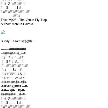
#--#--$--######--#-
#----$---------$-#-
##############--##-
-------------####--
Title: Mp23 - The Venus Fly Trap.
Author: Marcus Palstra
Buddy Casamis的改编：
---------##########
--######-#--#..---#
-##----#-#--*...#-#
-#---$-#-#--#..---#
-#---######-##-#-##
-#-#-------$#----#-
-#-#-##$##--#-$--#-
-#-$-##-----####-#-
-#-#-##-##-$#--#$#-
-#-#$#-$@##.#.---#-
-#-#---$$#-...#$-#-
##-###-#-#-...#--#-
#--#--$--######--#-
#----$---------$-#-
##############--##-