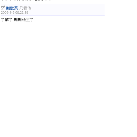
#
5
幽默菜
只看他
2009-8-9 00:21:39
了解了 谢谢楼主了
#
6
kexin_xiao
只看他
2009-8-9 11:51:50
任何运动想出成绩都要付出代价
#
7
Osullivan
只看他
2009-8-9 21:49:46
什么时候小叶也当上斑主了~~~~~~~~~~~
话说别拿村长不当干部，别拿豆包不当干粮~~~~~~~~~~
还是顶一个~~~~~~~~~~
#
8
raka
只看他
2009-8-12 13:06:49
应该的
有得必有失
这就是为兴趣付出的代价……
#
9
无为子
只看他
2009-8-14 09:35:22
我们已经尝过苦头了，到现在我的左手大拇指根部依然的
疼，而且很坚决，没有好的意思，只好放弃北京赛的三速了
我，李云龙好的快一周就恢复了，到今天左手食指根部略微