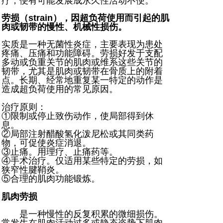
疗，便有可能发展成永久性活动不便。
劳损（strain）
，因超负荷使用而引起的肌
肉或韧带的慢性、机械性损伤。
实质是一种无菌性炎症，主要表现为患处
疼痛、压痛和功能障碍。劳损好发于支配
多动或负重关节的肌肉或维系这些关节的
韧带，尤其是肌肉或韧带在骨质上的附着
点。长期、经常地重复某一特定的动作是
造成超负荷使用的常见原因。
治疗原则：
①限制或停止致伤动作，使局部得到休
息。
②局部注射醋酸氢化泼尼松或其同类药
物，可促使炎症消退。
③止痛。用理疗、止痛药等。
④手术治疗。仅适用某些特定的劳损，如
狭窄性腱鞘炎。
⑤合理的肌肉功能锻炼。
肌肉劳损
是一种慢性的反复积累的微细损伤。