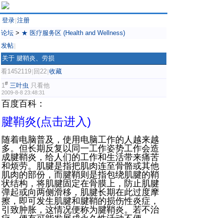
登录
注册
|
论坛
>
★ 医疗服务区 (Health and Wellness)
发帖
|
关于 腱鞘炎、劳损
看1452119
回22
收藏
|
|
#
1
三叶虫
只看他
2009-8-8 23:48:31
百度百科：
腱鞘炎
(点击进入)
随着电脑普及，使用电脑工作的人越来越
多。但长期反复以同一工作姿势工作会造
成腱鞘炎，给人们的工作和生活带来痛苦
和烦劳。肌腱是指把肌肉连至骨骼或其他
肌肉
的部份，而腱鞘则是指包绕肌腱的鞘
状结构，将肌腱固定在骨膜上，防止肌腱
弹起或向两侧滑移，肌腱长期在此过度摩
擦，即可发生肌腱和腱鞘的损伤性炎症，
引致肿胀，这情况便称为腱鞘炎。若不治