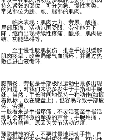
常发生在肌肉活动过多或静态姿势下肌肉
持久紧张的部位。可分为急、慢性两类。
常见部位为腰、颈、腿部的肌肉。
临床表现：肌肉无力、劳累、酸痛、
局部压痛、活动范围受限、劳动能力下
降，继而出现持续性疼痛、酸胀、肌肉硬
结、功能障碍等。
至于慢性腰肌损伤，推拿手法以缓解
肌肉痉挛，改善局部气血循环，并通过热
敷促进血液循环。
腱鞘炎、劳损是手部极限运动中最多出现
的问题，对我们来说多发生于手指和手腕
处。当然，手长时间地保持一种动作(如握
着鼠标，放在键盘上)，也容易导致手部疲
劳、劳损。
一般看来是手指疼痛，不灵活甚至手指活
动时会有轻微的摩擦的声音，手腕疼痛，
活动有响声。原因为关节活动过度。
预防措施的话，不要过量地活动手指，自
己感觉手指不对劲时应注意休息，可以做