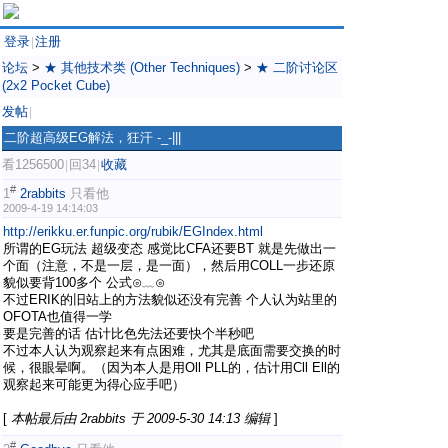
登录
注册
|
论坛
>
★ 其他技术类 (Other Techniques)
>
★ 二阶讨论区
(2x2 Pocket Cube)
发帖
|
二阶超高级EG解法，狂汗 -_-|||
看1256500
回34
收藏
|
|
#
1
2rabbits
只看他
2009-4-19 14:14:03
http://erikku.er.funpic.org/rubik/EGIndex.html
所谓的EG玩法 超级变态 感觉比CFA还要BT 就是先做出一
个面（注意，不是一层，是一面），然后用COLL一步还原
貌似要背100多个 公式⊙﹏⊙
不过ERIK的旧站上的方法貌似还没有完善 个人认为站里的
OFOTA也值得一学
要是完善的话 估计比色先法还要快个半秒吧
不过本人认为观察起来有点困难，尤其是底面需要交换的时
候，很眼晕啊。（因为本人是用Oll PLL的，估计用Cll Ell的
观察起来可能更为得心应手吧）
[
本帖最后由 2rabbits 于 2009-5-30 14:13 编辑
]
#