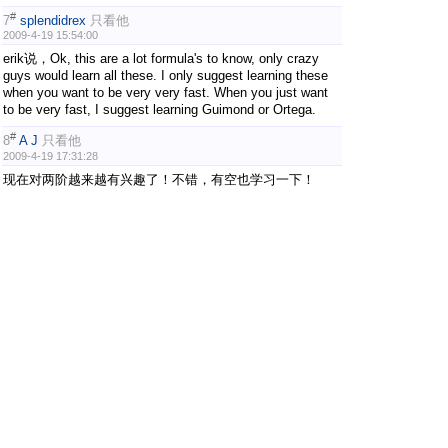
#
7
splendidrex
只看他
2009-4-19 15:54:00
erik说，Ok, this are a lot formula's to know, only crazy
guys would learn all these. I only suggest learning these
when you want to be very very fast. When you just want
to be very fast, I suggest learning Guimond or Ortega.
#
8
A J
只看他
2009-4-19 17:31:28
现在对两阶越来越有兴趣了！不错，有空也学习一下！
#
9
2rabbits
只看他
2009-4-19 18:30:30
回复 7# 的帖子
呵呵 所谓的CRAZY GUYS
其实啊， 我 觉得二阶由于变化少， 所以很适合BT玩法 三
阶玩的人太多了，很难出成绩，相比之下，二阶属于偏僻项
目，努力努力的话进个WCA Top100没问题 希望以后比赛
二阶不要再出现Tim垄断的局面啦 …^_^
#
10
kexin_xiao
只看他
2009-4-19 19:51:24
追求及至，就是要背大量的公式，呵呵