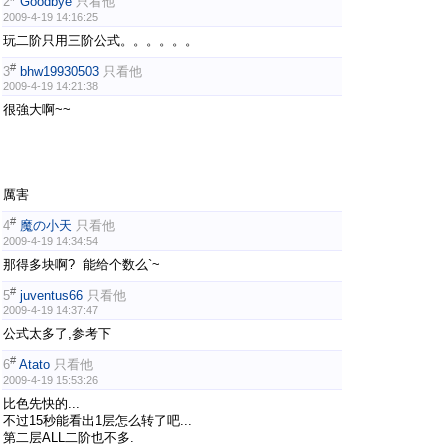
2
Goodbye
只看他
2009-4-19 14:16:25
玩二阶只用三阶公式。。。。。。
#
3
bhw19930503
只看他
2009-4-19 14:21:38
很強大啊~~
厲害
#
4
魔の小天
只看他
2009-4-19 14:34:54
那得多块啊? 能给个数么`~
#
5
juventus66
只看他
2009-4-19 14:37:47
公式太多了,参考下
#
6
Atato
只看他
2009-4-19 15:53:26
比色先快的...
不过15秒能看出1层怎么转了吧...
第二层ALL二阶也不多.